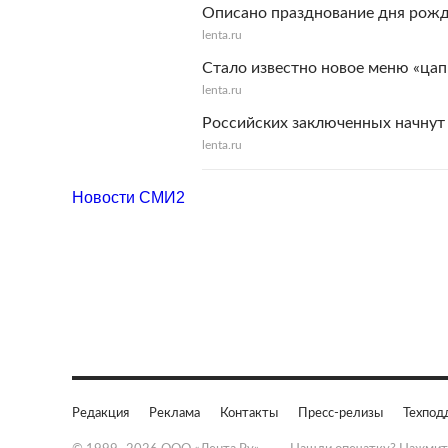
Описано празднование дня рож
lenta.ru
Стало известно новое меню «цап
lenta.ru
Российских заключенных начнут 
lenta.ru
Новости СМИ2
Редакция
Реклама
Контакты
Пресс-релизы
Техпод