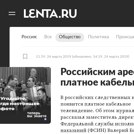
11
A
Россия
Все
Общество
Политика
Происше
11:59, 24 марта 2019
(обновлено: 14:19, 24 марта 2019)
Российским аре
платное кабель
В российских следственных 
Угадайте,
появится платное кабельное
где настоящее
фото
телевидение. Об этом журна
рассказал заместитель дирек
Федеральной службы исполн
наказаний
(ФСИН) Валерий Б