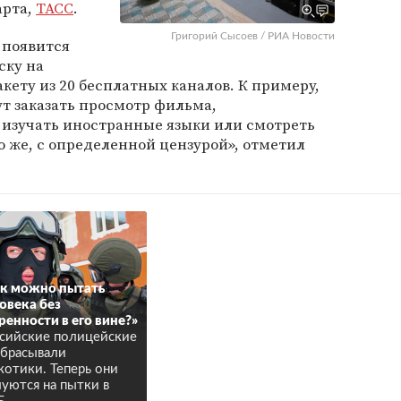
арта,
ТАСС
.
Григорий Сысоев / РИА Новости
 появится
ску на
кету из 20 бесплатных каналов. К примеру,
т заказать просмотр фильма,
 изучать иностранные языки или смотреть
 же, с определенной цензурой», отметил
к можно пытать
овека без
ренности в его вине?»
сийские полицейские
брасывали
котики. Теперь они
уются на пытки в