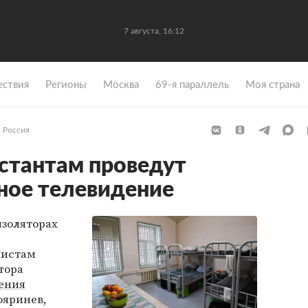
7 августа, 16:12
ствия
Регионы
Москва
69-я параллель
Моя страна
Россия
стантам проведут
ное телевидение
изоляторах
листам
тора
ения
ояринев,