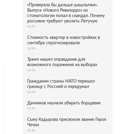
«Проверяла бы дальше шашлычки».
Выпуск «Нового Ревизорро» из
стоматологии попал в скандал. Почему
россияне требуют уволить Летучую
16:07
Стоимость квартир в новостройках в
сентябре спрогнозировали
16:04
Трамп нашел оправдание для
возможного поражения на выборах
16:02
Гражданин страны НАТО перешел
границу с Россией и передумал
16:00
Дачников научили убирать борщевик
15:59
Сыну Кадырова присвоили звание Героя
Чечни
15:56