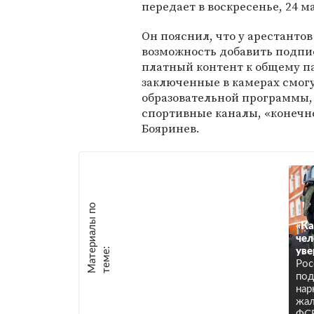
передает в воскресенье, 24 м
Он пояснил, что у арестантов
возможность добавить подпи
платный контент к общему па
заключенные в камерах смогу
образовательной программы,
спортивные каналы, «конечно
Бояринев.
М
а
т
р
и
а
л
ы
п
о
т
е
м
е
«Ка
чел
е
:
уве
Рос
под
нар
жал