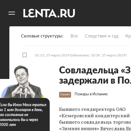
11
A
Силовые структуры
Все
Следствие и суд
Кр
01:13, 25 марта 2019
(обновлено: 10:39, 25 марта 2019)
Совладельца «
задержали в П
Пожары в Испании:
Сюжет
Если бы Илон Маск тратил
Бывшего гендиректора ОАО
по 1 млн долларов в день,
«Кемеровский кондитерский 
его состояние не
закончилось бы и через
бывшего совладельца торгово
2000 лет
«Зимняя вишня»
Вячеслава В