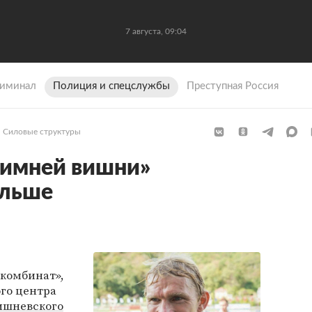
7 августа, 09:04
иминал
Полиция и спецслужбы
Преступная Россия
Силовые структуры
Зимней вишни»
ольше
комбинат»,
го центра
ишневского