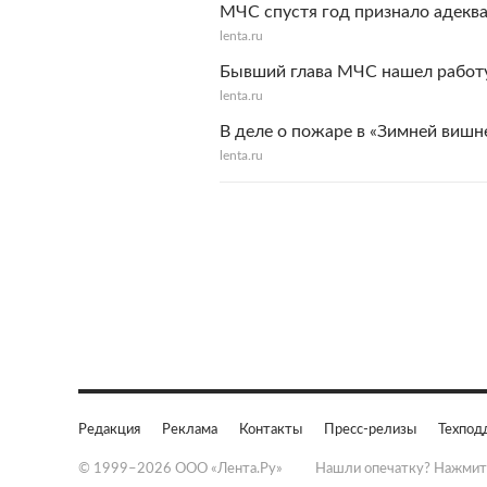
МЧС спустя год признало адекв
lenta.ru
Бывший глава МЧС нашел работу
lenta.ru
В деле о пожаре в «Зимней вишн
lenta.ru
Редакция
Реклама
Контакты
Пресс-релизы
Техпод
© 1999–2026 ООО «Лента.Ру»
Нашли опечатку? Нажмит