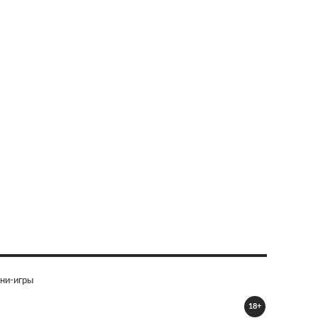
ни-игры
18+