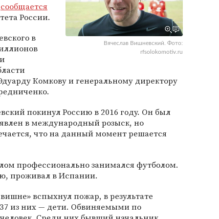
м
сообщается
тета России.
евского в
Вячеслав Вишневский. Фото:
миллионов
rfsolokomotiv.ru
ии
бласти
Эдуарду Комкову и генеральному директору
редниченко.
ский покинул Россию в 2016 году. Он был
ъявлен в международный розыск, но
ечается, что на данный момент решается
лом профессионально занимался футболом.
ию, проживал в Испании.
 вишне» вспыхнул пожар, в результате
 37 из них — дети. Обвиняемыми по
 человек. Среди них бывший начальник