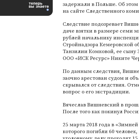
задержали в Польше. Об это
на сайте Следственного коми
Следствие подозревает Вишн
даче взятки в размере семи 
рублей начальнику инспекц
Стройнадзора Кемеровской о
Танзилии Комковой, ее сыну 
ООО «ИСК Ресурс» Никите Че
По данным следствия, Вишнев
заочно арестован судом и об
скрывался от следствия. Отм
вопрос о его экстрадиции.
Вячеслав Вишневский в прош
После того как покинул Росс
25 марта 2018 года в «Зимней
которого погибли 60 человек,
уголовному делу проходят 15