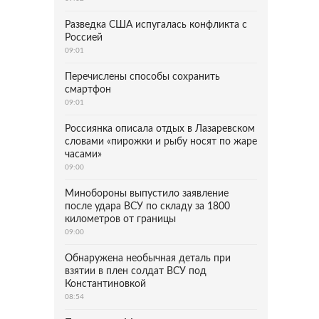
Разведка США испугалась конфликта с
Россией
09:01
Перечислены способы сохранить
смартфон
09:01
Россиянка описала отдых в Лазаревском
словами «пирожки и рыбу носят по жаре
часами»
09:00
Минобороны выпустило заявление
после удара ВСУ по складу за 1800
километров от границы
09:00
Обнаружена необычная деталь при
взятии в плен солдат ВСУ под
Константиновкой
08:54