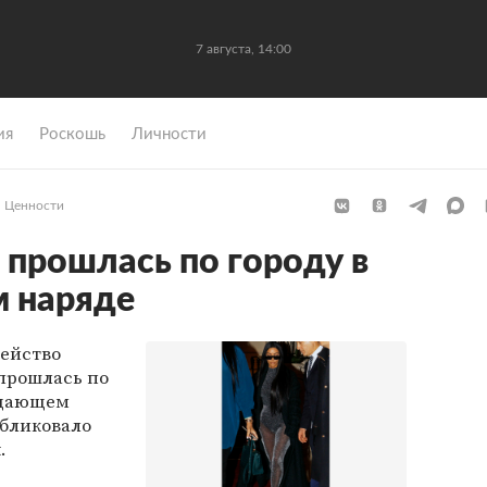
7 августа, 14:00
ия
Роскошь
Личности
Ценности
прошлась по городу в
м наряде
ейство
прошлась по
рцающем
убликовало
.