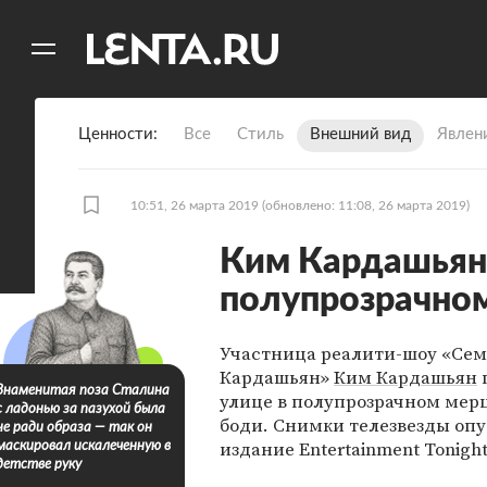
11
A
Ценности
Все
Стиль
Внешний вид
Явлен
10:51, 26 марта 2019
(обновлено: 11:08, 26 марта 2019)
Ким Кардашьян 
полупрозрачно
Участница реалити-шоу «Сем
Кардашьян»
Ким Кардашьян
Знаменитая поза Сталина
улице в полупрозрачном ме
с ладонью за пазухой была
боди. Снимки телезвезды оп
не ради образа — так он
издание Entertainment Tonight
маскировал искалеченную в
детстве руку