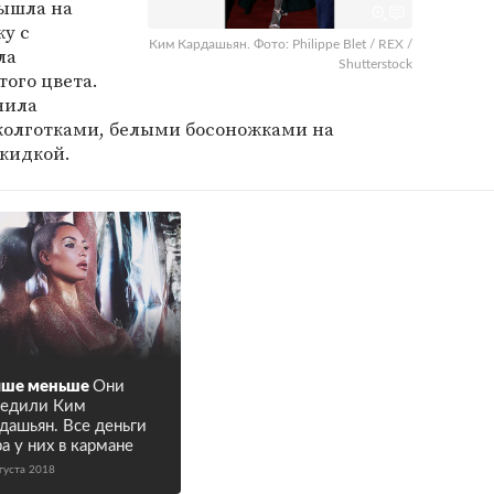
вышла на
у с
Ким Кардашьян. Фото: Philippe Blet / REX /
ла
Shutterstock
ого цвета.
нила
олготками, белыми босоножками на
акидкой.
чше меньше
Они
едили Ким
дашьян. Все деньги
а у них в кармане
густа 2018