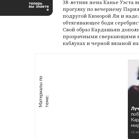
38-летняя жена Канье Уэста 
прогулку по вечернему Париж
подругой Киморой Ли и наде
обтягивающее боди серебрист
Свой образ Кардашьян допол
прозрачными сверкающими к
каблуках и черной вязаной н
М
а
т
р
и
а
л
ы
п
о
т
е
м
е
е
:
Лу
поб
Кар
мир
16 ав