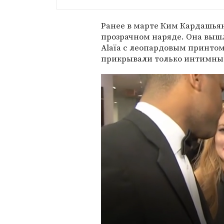
Ранее в марте Ким Кардашья
прозрачном наряде. Она вышл
Alaïa с леопардовым принто
прикрывали только интимные