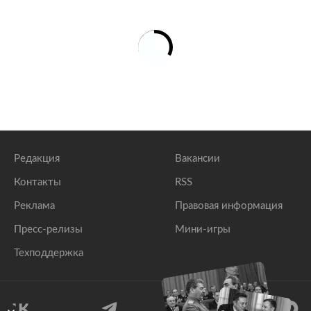
Редакция
Вакансии
Контакты
RSS
Реклама
Правовая информация
Пресс-релизы
Мини-игры
Техподдержка