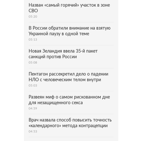
Назван «самый горячий» участок в зоне
СВО
05:20
В России обратили внимание на взятую
Украиной паузу в одной теме
05:13
Новая Зеландия ввела 35-й пакет
санкций против России
05:08
Пентагон рассекретил дело о падении
НЛО с человеческим телом внутри
05:03
Развеян миф о самом рискованном дне
для незащищенного секса
04:59
Врач назвала способ повысить точность
«календарного» метода контрацепции
04:53