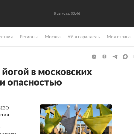
8 августа, 05:46
ствия
Регионы
Москва
69-я параллель
Моя страна
 йогой в московских
и опасностью
ИЗО
ения
т