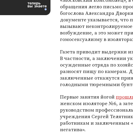
«Московский комсомолец», в 
обращения легло письмо про
богослова Александра Дворки
документе указывается, что 
вызывают неконтролируемое 
возбуждение, а это может пр
гомосексуализму в изолятора
Газета приводит выдержки и
В частности, а заключении у
осужденные отряда по хозяй
разносят пищу по камерам. 
заключенные откажутся приним
голодными тюремными бунта
Первые занятия йогой
прошл
женском изоляторе №6, а зат
руководством профессионал
учреждения Сергей Телятнико
работникам и заключенным «
негатива».