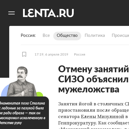
11
A
Россия
Все
Общество
Политика
Происше
17:19, 6 апреля 2019
Россия
Отмену занятий
СИЗО объяснил
мужеложства
Занятия йогой в столичных
С
Знаменитая поза Сталина
с ладонью за пазухой была
приостановили после обращ
не ради образа — так он
сенатора
Елены Мизулиной
в
маскировал искалеченную в
Генпрокуратуру
. Как сообщае
детстве руку