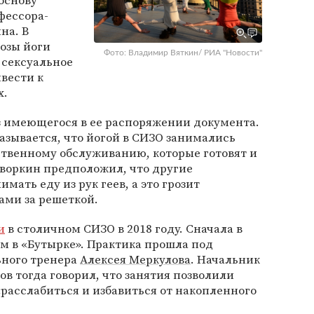
основу
фессора-
на. В
позы йоги
Фото: Владимир Вяткин/ РИА "Новости"
сексуальное
ивести к
х.
з имеющегося в ее распоряжении документа.
казывается, что йогой в СИЗО занимались
ственному обслуживанию, которые готовят и
Дворкин предположил, что другие
ать еду из рук геев, а это грозит
ми за решеткой.
и
в столичном СИЗО в 2018 году. Сначала в
ем в «Бутырке». Практика прошла под
ьного тренера
Алексея Меркулова
. Начальник
в тогда говорил, что занятия позволили
расслабиться и избавиться от накопленного