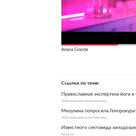
Ariana Grande
Ссылки по теме
Православная экспертиза йоги 
«Московский комсомолец»
Мизулина попросила Генпрокура
«Московский комсомолец»
Известного сектоведа заподозрил
lenta.ru