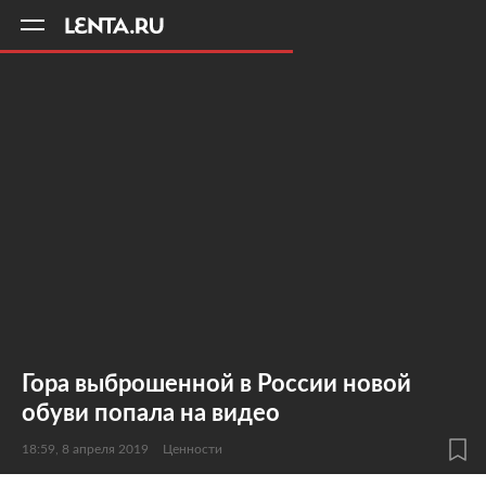
11
A
Гора выброшенной в России новой
обуви попала на видео
18:59, 8 апреля 2019
Ценности