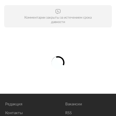
Комментарии закрыты за истечением срока
давности
Редакция
Вакансии
Контакты
RSS