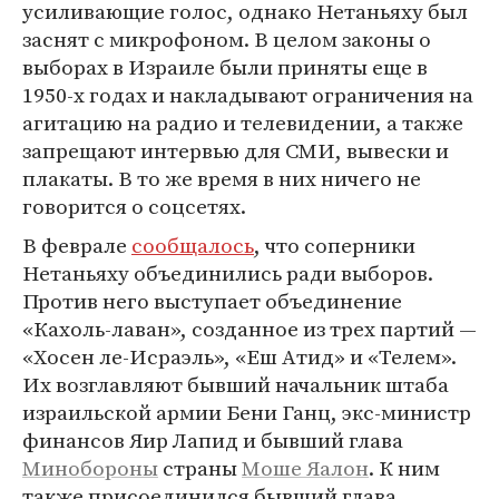
усиливающие голос, однако Нетаньяху был
заснят с микрофоном. В целом законы о
выборах в Израиле были приняты еще в
1950-х годах и накладывают ограничения на
агитацию на радио и телевидении, а также
запрещают интервью для СМИ, вывески и
плакаты. В то же время в них ничего не
говорится о соцсетях.
В феврале
сообщалось
, что соперники
Нетаньяху объединились ради выборов.
Против него выступает объединение
«Кахоль-лаван», созданное из трех партий —
«Хосен ле-Исраэль», «Еш Атид» и «Телем».
Их возглавляют бывший начальник штаба
израильской армии Бени Ганц, экс-министр
финансов Яир Лапид и бывший глава
Минобороны
страны
Моше Яалон
. К ним
также присоединился бывший глава