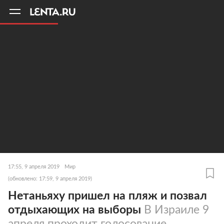
11
A
17:55, 9 апреля 2019
Мир
(обновлено: 17:59, 9 апреля 2019)
Нетаньяху пришел на пляж и позвал
отдыхающих на выборы
В Израиле 9
апреля проходит голосование