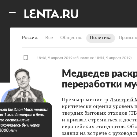
11
A
Россия
Все
Общество
Политика
Происше
18:46, 9 апреля 2019
(обновлено: 18:54, 9 апреля 2019)
Медведев раскр
переработки му
Премьер-министр
Дмитрий 
критически оценил уровень 
Если бы Илон Маск тратил
твердых бытовых отходов (ТБ
по 1 млн долларов в день,
и призвал стремиться к дос
его состояние не
европейских стандартов. Об 
закончилось бы и через
2000 лет
заявил на встрече с руководс