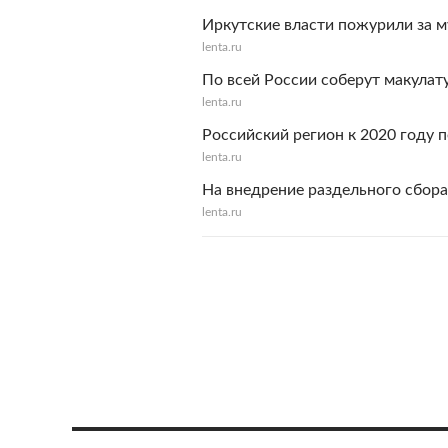
Иркутские власти пожурили за м
lenta.ru
По всей России соберут макулат
lenta.ru
Российский регион к 2020 году 
lenta.ru
На внедрение раздельного сбора
lenta.ru