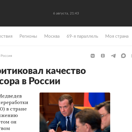
6 августа, 21:43
ствия
Регионы
Москва
69-я параллель
Моя страна
Россия
итиковал качество
сора в России
Медведев
переработки
О) в стране
тижению
этом он
твом