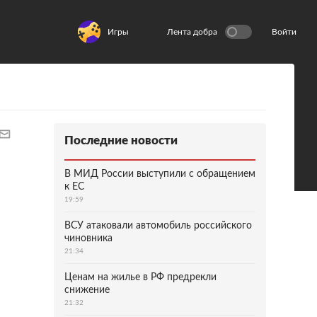
Игры
Лента добра
Войти
Последние новости
В МИД России выступили с обращением
к ЕС
19:59
ВСУ атаковали автомобиль российского
чиновника
21:34
Ценам на жилье в РФ предрекли
снижение
21:32