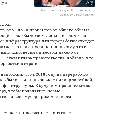
думе
,
Дмитрий Медведев . Фото: Александр
Астафьев / РИА Новости
 доля
ть от 50 до 70 процентов от общего объема
 процентов. «Выделяем деньги из бюджета
сь инфраструктура для переработки отходов
илась доля их захоронения, потому что в
 выглядим весьма и весьма далеко от
— сказал глава правительства, добавив, что
еработки в стране.
напомнил, что в 2018 году на переработку
ов было выделено около миллиарда рублей,
инфраструктуры. В будущем правительство
еру, чтобы появлялись новые
ия, а весь мусор проходил через
ступает за прозрачные, понятные и