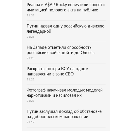
Рианна и A$AP Rocky возмутили соцсети
имитацией полового акта на публике
21:31
Путин назвал одну российскую дивизию
легендарной
21:25
На Западе отметили способность
российских войск дойти до Одессы
21:25
Раскрыты потери ВСУ на одном
направлении в зоне СВО
21:22
Фотограф накачивал молодых моделей
наркотиками и насиловал их
21:21
Путин заслушал доклад об обстановке
на добропольском направлении
21:12