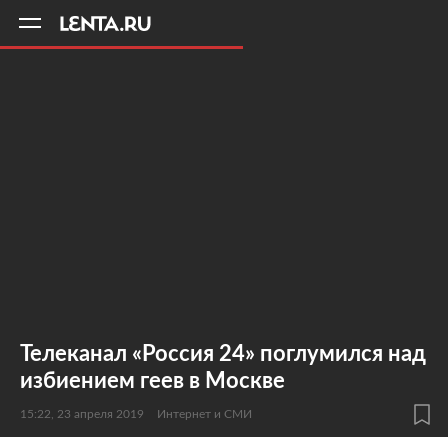
11
A
Телеканал «Россия 24» поглумился над
избиением геев в Москве
15:22, 23 апреля 2019
Интернет и СМИ