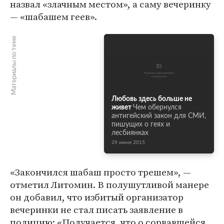
назвал «злачным местом», а саму вечеринку
— «шабашем геев».
Материалы по теме
Любовь здесь больше не
живет
Чем обернулся
антигейский закон для СМИ,
пишущих о геях и
лесбиянках
29 июня 2015
«Закончился шабаш просто трешем», —
отметил Литомин. В полушутливой манере
он добавил, что избитый организатор
вечеринки не стал писать заявление в
полицию: «Получается, что о сорвавшейся