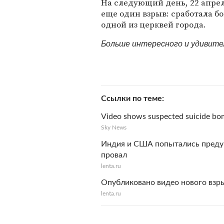
На следующий день, 22 апре
еще один взрыв: сработала б
одной из церквей города.
Больше интересного и удивит
Ссылки по теме
Video shows suspected suicide bom
Sky News
Индия и США попытались предуп
провал
lenta.ru
Опубликовано видео нового взр
lenta.ru