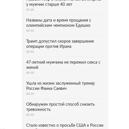
у мужчин старше 40 лет
01:00
Названы дата и время прощания с
олимпийским чемпионом Едешко
00:52
Трамп допустил скорое завершение
операции против Ирана
00:40
47-летний мужчина не пережил секса с
женой
00:30
Ушла из жизни заслуженный тренер
России Фаина Саевич
00:20
Обнаружен простой способ снизить
тревожность
00:30
Стало известно о просьбе США к России