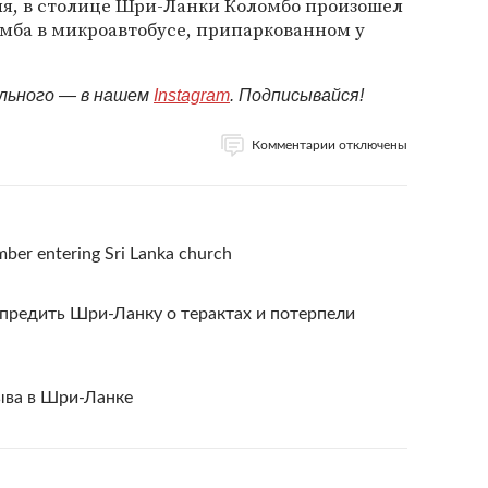
ля, в столице Шри-Ланки Коломбо произошел
омба в микроавтобусе, припаркованном у
ельного — в нашем
Instagram
. Подписывайся!
Комментарии отключены
ber entering Sri Lanka church
редить Шри-Ланку о терактах и потерпели
ыва в Шри-Ланке