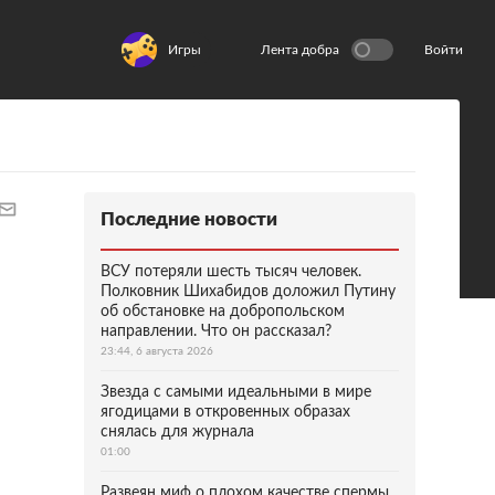
Игры
Лента добра
Войти
Последние новости
ВСУ потеряли шесть тысяч человек.
Полковник Шихабидов доложил Путину
об обстановке на добропольском
направлении. Что он рассказал?
23:44, 6 августа 2026
Звезда с самыми идеальными в мире
ягодицами в откровенных образах
снялась для журнала
01:00
Развеян миф о плохом качестве спермы