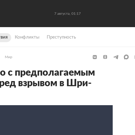
7 августа, 01:17
вия
Конфликты
Преступность
Мир
о с предполагаемым
ред взрывом в Шри-