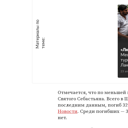
М
а
т
р
и
а
л
ы
п
о
т
е
м
е
е
:
«Лю
Мес
тур
Лан
23 а
Отмечается, что по меньшей 
Святого Себастьяна. Всего в
последним данным, погиб 321
Новости
. Среди погибших — 
нет.