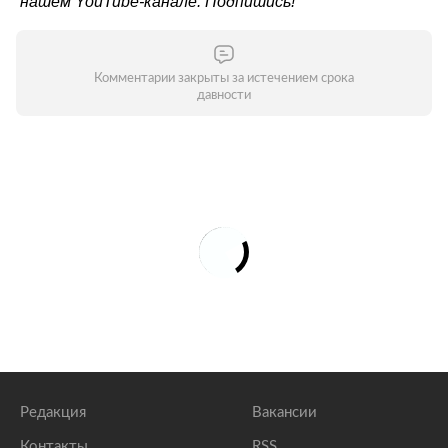
нашем
YouTube-канале
. Подпишись!
Комментарии закрыты за истечением срока
давности
Редакция
Вакансии
Контакты
RSS