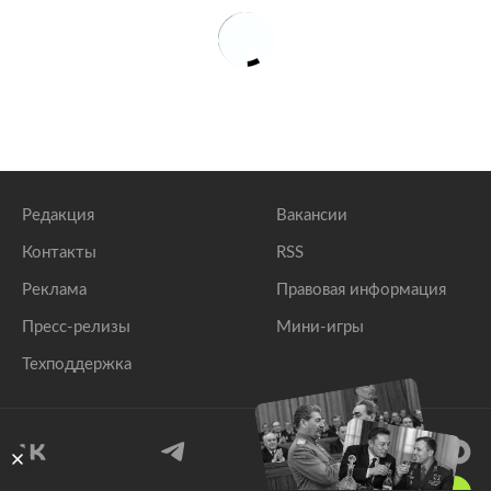
Редакция
Вакансии
Контакты
RSS
Реклама
Правовая информация
Пресс-релизы
Мини-игры
Техподдержка