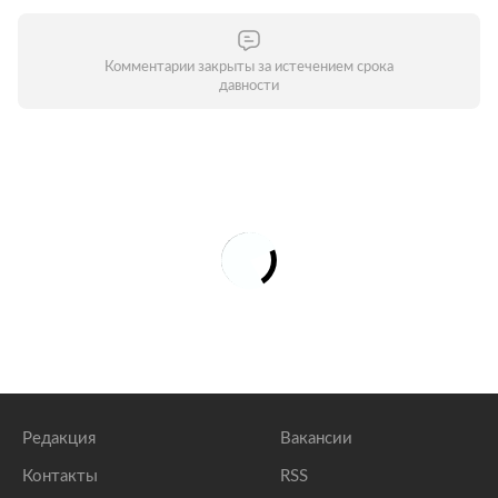
Комментарии закрыты за истечением срока
давности
Редакция
Вакансии
Контакты
RSS