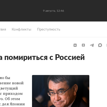
9 августа, 12:46
вия
Конфликты
Преступность
а помириться с Россией
ло бы
ечение новой
«цветущий
 с приходом
о. Об этом
 дел Японии