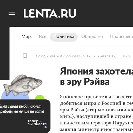
11
A
Мир
Все
Политика
Общество
Происшест
12:29, 7 мая 2019
(обновлено: 12:32, 7 мая 2019)
Мир
Япония захотел
в эру Рэйва
Японское правительство хоте
добиться мира с Россией в т
Если сырая рыба пахнет
эры Рэйва («гармония» или 
«рыбой», ее лучше не есть!
мир»), наступившей в стране
к власти императора Нарухит
заявил министр иностранных