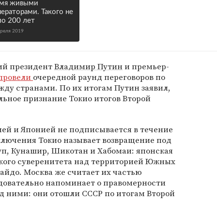
умя живыми
ераторами. Такого не
о 200 лет
преля 2019
кий президент
Владимир Путин
и премьер-
провели
очередной раунд переговоров по
ду странами. По их итогам Путин заявил,
льное признание Токио итогов Второй
ей и Японией не подписывается в течение
заключения Токио называет возвращение под
уп, Кунашир, Шикотан и Хабомаи: японская
ского суверенитета над территорией Южных
кайдо. Москва же считает их частью
едовательно напоминает о правомерности
д ними: они отошли СССР по итогам Второй