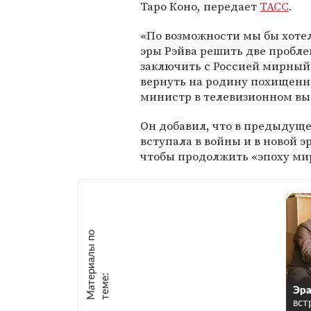
Таро Коно, передает
ТАСС
.
«По возможности мы бы хотел
эры Рэйва решить две пробл
заключить с Россией мирный
вернуть на родину похищенн
министр в телевизионном вы
Он добавил, что в предыдуще
вступала в войны и в новой э
чтобы продолжить «эпоху ми
М
а
т
р
и
а
л
ы
п
о
т
е
м
е
е
:
Эра
вст