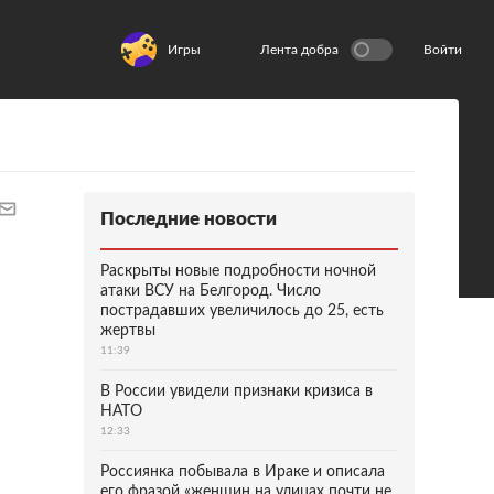
Игры
Лента добра
Войти
Последние новости
Раскрыты новые подробности ночной
атаки ВСУ на Белгород. Число
пострадавших увеличилось до 25, есть
жертвы
11:39
В России увидели признаки кризиса в
НАТО
12:33
Россиянка побывала в Ираке и описала
его фразой «женщин на улицах почти не