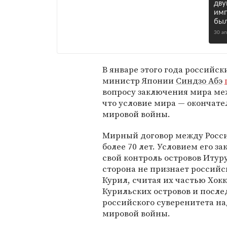
дв
имп
был
30 а
В январе этого года российс
министр Японии
Синдзо Абэ
вопросу заключения мира меж
что условие мира — окончате
мировой войны.
Мирный договор между Росси
более 70 лет. Условием его 
свой контроль островов Итур
сторона не признает россий
Курил, считая их частью Хок
Курильских островов и посл
российского суверенитета на
мировой войны.