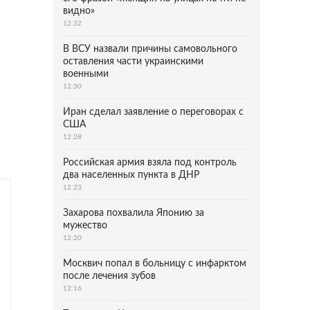
видно»
12:32
В ВСУ назвали причины самовольного
оставления части украинскими
военными
12:30
Иран сделал заявление о переговорах с
США
12:28
Российская армия взяла под контроль
два населенных пункта в ДНР
12:23
Захарова похвалила Японию за
мужество
12:20
Москвич попал в больницу с инфарктом
после лечения зубов
12:16