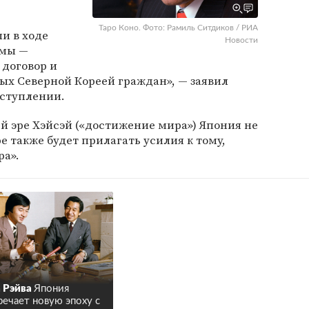
Таро Коно. Фото: Рамиль Ситдиков / РИА
и в ходе
Новости
емы —
 договор и
ых Северной Кореей граждан», — заявил
ступлении.
й эре Хэйсэй («достижение мира») Япония не
ре также будет прилагать усилия к тому,
ра».
 Рэйва
Япония
речает новую эпоху с