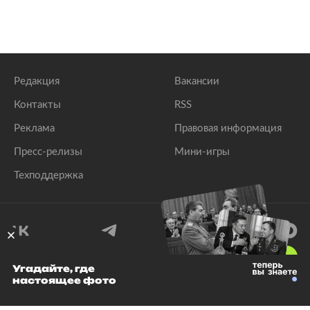
Редакция
Вакансии
Контакты
RSS
Реклама
Правовая информация
Пресс-релизы
Мини-игры
Техподдержка
18
+
Угадайте, где
настоящее фото
© 1999–2026 Все права защищены.
ООО «Лента.Ру»