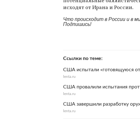
потенциальные баллистическ
исходят от Ирана и России.
Что происходит в России и в 
Подпишись!
Ссылки по теме
США испытали «готовящуюся отв
lenta.ru
США провалили испытания прот
lenta.ru
США завершили разработку ору
lenta.ru