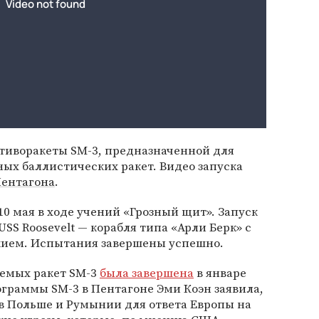
иворакеты SM-3, предназначенной для
ых баллистических ракет. Видео запуска
ентагона
.
 мая в ходе учений «Грозный щит». Запуск
SS Roosevelt — корабля типа «Арли Берк» с
ием. Испытания завершены успешно.
яемых ракет SM-3
была завершена
в январе
рограммы SM-3 в Пентагоне Эми Коэн заявила,
 в Польше и Румынии для ответа Европы на