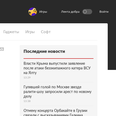
Игры
Лента добра
Войти
Гаджеты
Игры
Софт
Последние новости
Власти Крыма выпустили заявление
после атаки безэкипажного катера ВСУ
на Ялту
13:29
Гулявшей голой по Москве звезде
ралити-шоу запросили арест по новому
делу
13:38
Отмену концерта Орбакайте в Грузии
связали с высказываниями Галкина