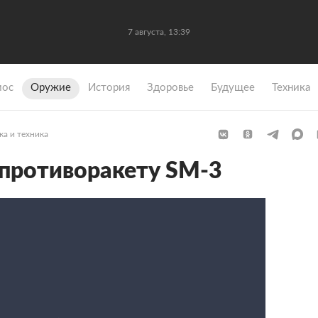
7 августа, 13:39
мос
Оружие
История
Здоровье
Будущее
Техника
ка и техника
противоракету SM-3