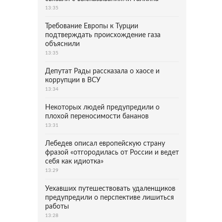
13:35
Требование Европы к Турции
подтверждать происхождение газа
объяснили
13:35
Депутат Рады рассказала о хаосе и
коррупции в ВСУ
13:34
Некоторых людей предупредили о
плохой переносимости бананов
13:31
Лебедев описал европейскую страну
фразой «отгородилась от России и ведет
себя как идиотка»
13:29
Уехавших путешествовать удаленщиков
предупредили о перспективе лишиться
работы
13:28