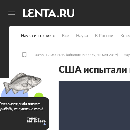
11
A
Наука и техника
Все
Наука
В России
Кос
00:55, 12 мая 2019
(обновлено: 00:59, 12 мая 2019)
Нау
США испытали 
Если сырая рыба пахнет
«рыбой», ее лучше не есть!