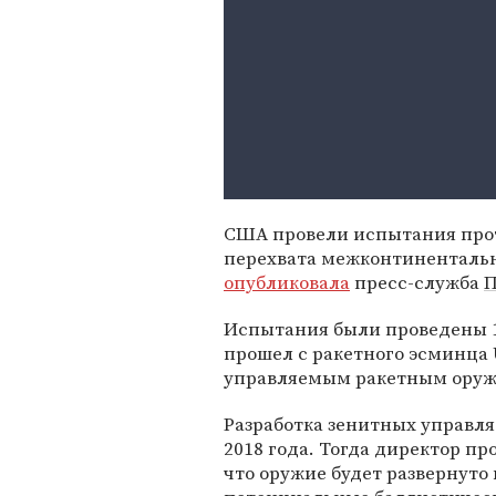
США провели испытания прот
перехвата межконтинентальн
опубликовала
пресс-служба
П
Испытания были проведены 10
прошел с ракетного эсминца U
управляемым ракетным оруж
Разработка зенитных управл
2018 года. Тогда директор п
что оружие будет развернуто