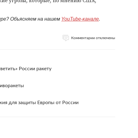
ие угрозы, которые, по мнению США,
мире? Объясняем на нашем
YouTube-канале
.
Комментарии отключены
етить» России ракету
иворакеты
жия для защиты Европы от России