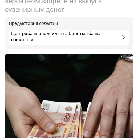
вероятном запрете на выпуск
сувенирных денег
Предыстория событий
Центробанк ополчился на билеты «банка
приколов»