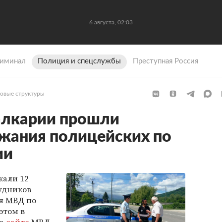
6 августа, 02:03
иминал
Полиция и спецслужбы
Преступная Россия
овые структуры
алкарии прошли
жания полицейских по
ии
жали 12
удников
ия
МВД
по
этом в