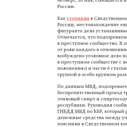
четверг, 30 мая, сообщается 
России.
Как
уточнили
в
Следственном
России
, местонахождение ещ
фигуранта дела устанавливае
Отмечается, что подозревае
в преступное сообщество. В 
от роли каждого в отношении
возбуждено уголовное дело по
в преступном сообществе с и
положения») и части 6 стать
группой в особо крупном разм
По данным МВД, подозреваем
беспрепятственный проезд т
этиловый спирт и спиртосо
республики. Руководил сооб
ГИБДД МВД
по КБР, который
денежные средства между уч
пояснили в Следственном ко