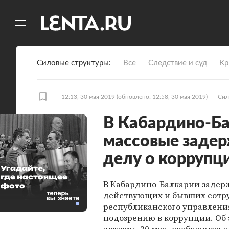
11
A
Силовые структуры
Все
Следствие и суд
Кр
12:13, 30 мая 2019
(обновлено: 12:58, 30 мая 2019)
Сил
В Кабардино-Б
массовые задер
делу о коррупц
Угадайте,
где настоящее
В Кабардино-Балкарии задер
фото
действующих и бывших сотр
республиканского управлен
подозрению в коррупции. Об 