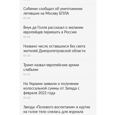
Собянин сообщил об уничтожении
летевших на Москву БПЛА
01:48
Внук де Голля рассказал о желании
европейцев переехать в Россию
01:43
Названо число оставшихся без света
жителей Днепропетровской области
01:33
Трамп назвал европейские армии
слабыми
01:31
На Украине заявили о получении
колоссальной суммы от Запада с
февраля 2022 года
01:26
Звезда «Полового воспитания» в куртке
на голое тело снялась для журнала