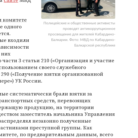
на
сайте
МВД
 комитете
Полицейские и общественные активисты
е одного
проводят антикоррупционное
тся.
просвещение для жителей Кабардино-
мые входили
Балкарии. Фото: МВД по Кабардино-
зависимости
Балкарской республике
 них
 части 3 статьи 210 («Организация и участие
спользованием своего служебного
и 290 («Получение взятки организованной
ере») УК России.
ые систематически брали взятки за
ранспортных средств, перевозящих
держащую продукцию, на территории
ществом заместитель начальника Управления
 распределял незаконно полученные
астниками преступной группы. Как
митете, по предварительным данным, всего