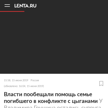
11
A
15:58, 15 июня 2019
Россия
(обновлено: 16:04, 15 июня 2019)
Власти пообещали помощь семье
погибшего в конфликте с цыганами
У
Владимира Грушина остались супруга