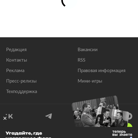
Редакция
Вакансии
Контакты
RSS
Реклама
Правовая информация
Пресс-релизы
Мини-игры
Техподдержка
18
+
Угадайте, где
© 1999–2026 Все права защищены.