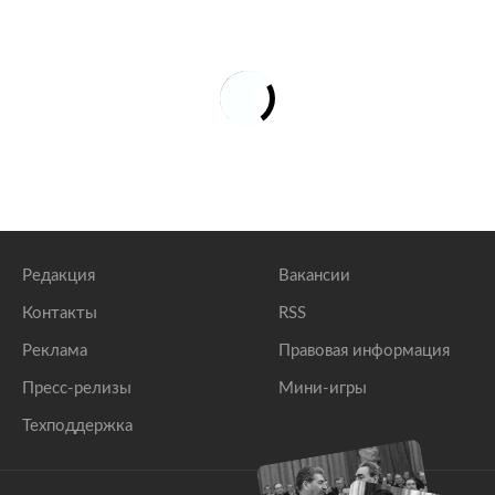
Редакция
Вакансии
Контакты
RSS
Реклама
Правовая информация
Пресс-релизы
Мини-игры
Техподдержка