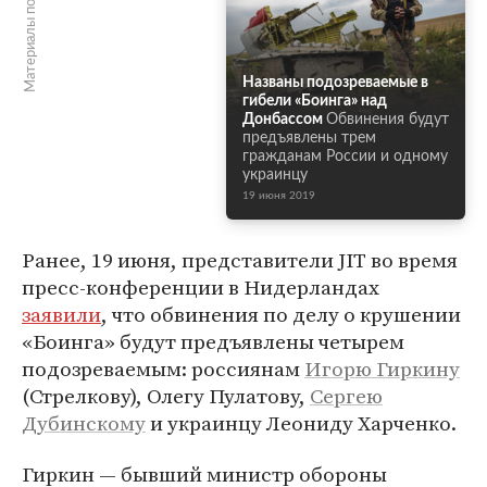
Материалы по теме
Названы подозреваемые в
гибели «Боинга» над
Донбассом
Обвинения будут
предъявлены трем
гражданам России и одному
украинцу
19 июня 2019
Ранее, 19 июня, представители JIT во время
пресс-конференции в Нидерландах
заявили
, что обвинения по делу о крушении
«Боинга» будут предъявлены четырем
подозреваемым: россиянам
Игорю Гиркину
(Стрелкову), Олегу Пулатову,
Сергею
Дубинскому
и украинцу Леониду Харченко.
Гиркин — бывший министр обороны