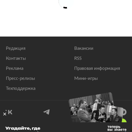
Редакция
Вакансии
Контакты
RSS
Реклама
Правовая информация
Пресс-релизы
Мини-игры
Техподдержка
18
+
Угадайте, где