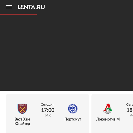
11
A
Сегодня
Сег
17:00
18
(Мск)
(М
Вест Хэм
Портсмут
Локомотив М
Юнайтед