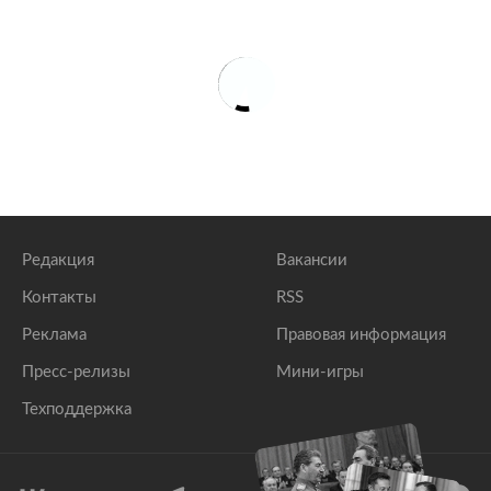
Редакция
Вакансии
Контакты
RSS
Реклама
Правовая информация
Пресс-релизы
Мини-игры
Техподдержка