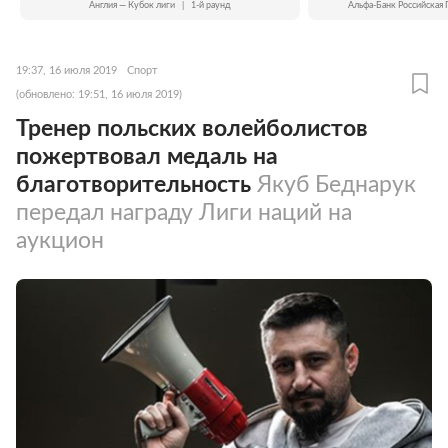
Англия — Кубок лиги
|
1-й раунд
Альфа-Банк Российская 
19:37, 16 июля 2019
Спорт
(обновлено: 19:51, 16 июля 2019)
Тренер польских волейболистов
пожертвовал медаль на
благотворительность
Якуб Беднарук
передал награду Лиги наций на
аукцион