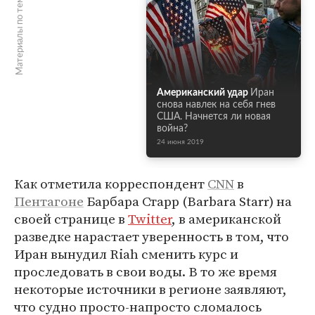
Материалы по теме
Американский удар
Иран
снова навлек на себя гнев
США. Начнется ли новая
война?
24 июня 2019
Как отметила корреспондент
CNN
в
Пентагоне
Барбара Старр (Barbara Starr) на
своей странице в
Twitter
, в американской
разведке нарастает уверенность в том, что
Иран вынудил Riah сменить курс и
проследовать в свои воды. В то же время
некоторые источники в регионе заявляют,
что судно просто-напросто сломалось