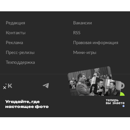
Редакция
Вакансии
Контакты
RSS
Реклама
Правовая информация
Пресс-релизы
Мини-игры
Техподдержка
18
+
Угадайте, где
настоящее фото
© 1999–2026 Все права защищены.
ООО «Лента.Ру»
Лента добра
деактивирована. Добро