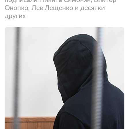
Онопко, Лев Лещенко и десятки
других