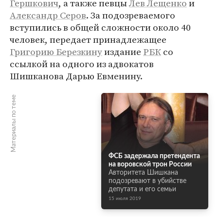
Гершкович
, а также певцы
Лев Лещенко
и
Александр Серов
. За подозреваемого
вступились в общей сложности около 40
человек, передает принадлежащее
Григорию Березкину
издание
РБК
со
ссылкой на одного из адвокатов
Шишканова Дарью Евменину.
Материалы по теме
ФСБ задержала претендента
на воровской трон России
Авторитета Шишкана
подозревают в убийстве
депутата и его семьи
15 июля 2019