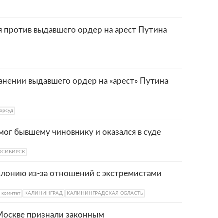
я против выдавшего ордер на арест Путина
ранении выдавшего ордер на «арест» Путина
орсуд
мог бывшему чиновнику и оказался в суде
ОСИБИРСК
олонию из-за отношений с экстремистами
 комитет
КАЛИНИНГРАД
КАЛИНИНГРАДСКАЯ ОБЛАСТЬ
 Москве признали законным