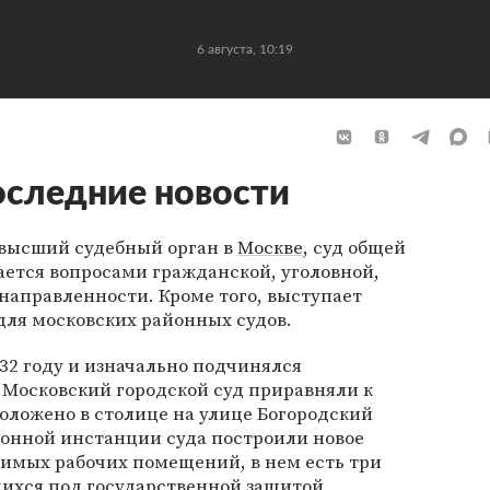
6 августа, 10:19
оследние новости
высший судебный орган в
Москве
, суд общей
ется вопросами гражданской, уголовной,
направленности. Кроме того, выступает
ля московских районных судов.
32 году и изначально подчинялся
8 Московский городской суд приравняли к
оложено в столице на улице Богородский
ционной инстанции суда построили новое
димых рабочих помещений, в нем есть три
щихся под государственной защитой.