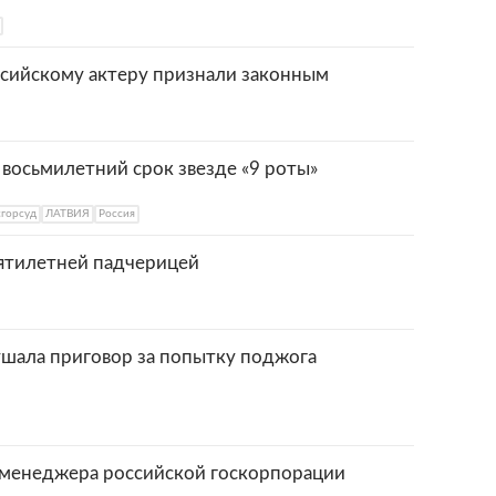
ссийскому актеру признали законным
 восьмилетний срок звезде «9 роты»
горсуд
ЛАТВИЯ
Россия
вятилетней падчерицей
ушала приговор за попытку поджога
п-менеджера российской госкорпорации