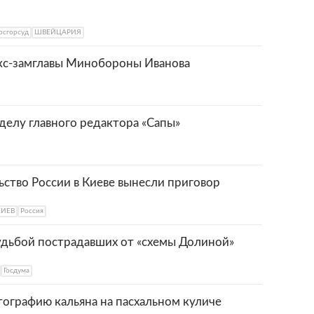
осгорсуд
ШВЕЙЦАРИЯ
экс-замглавы Минобороны Иванова
 делу главного редактора «Сапы»
ьство России в Киеве вынесли приговор
КИЕВ
Россия
судьбой пострадавших от «схемы Долиной»
Госдума
ографию кальяна на пасхальном куличе