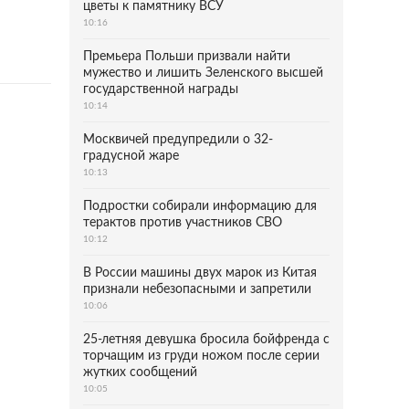
цветы к памятнику ВСУ
10:16
Премьера Польши призвали найти
мужество и лишить Зеленского высшей
государственной награды
10:14
Москвичей предупредили о 32-
градусной жаре
10:13
Подростки собирали информацию для
терактов против участников СВО
10:12
В России машины двух марок из Китая
признали небезопасными и запретили
10:06
25-летняя девушка бросила бойфренда с
торчащим из груди ножом после серии
жутких сообщений
10:05