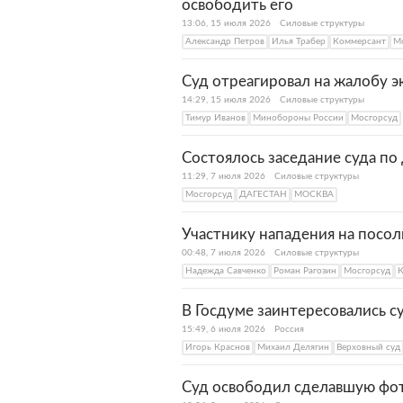
освободить его
13:06, 15 июля 2026
Силовые структуры
Александр Петров
Илья Трабер
Коммерсант
М
Суд отреагировал на жалобу 
14:29, 15 июля 2026
Силовые структуры
Тимур Иванов
Минобороны России
Мосгорсуд
Состоялось заседание суда по
11:29, 7 июля 2026
Силовые структуры
Мосгорсуд
ДАГЕСТАН
МОСКВА
Участнику нападения на посол
00:48, 7 июля 2026
Силовые структуры
Надежда Савченко
Роман Рагозин
Мосгорсуд
В Госдуме заинтересовались 
15:49, 6 июля 2026
Россия
Игорь Краснов
Михаил Делягин
Верховный суд
Суд освободил сделавшую фот