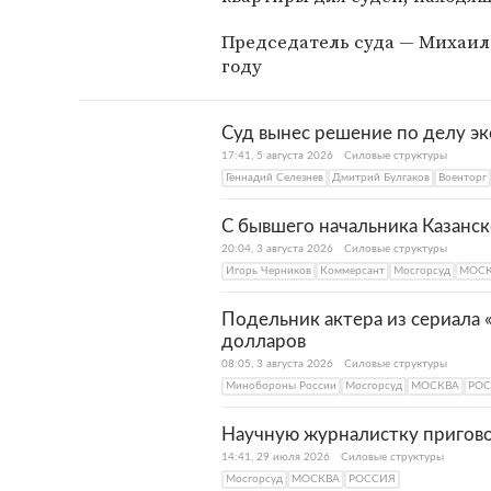
Председатель суда — Михаил 
году
Суд вынес решение по делу э
17:41, 5 августа 2026
Силовые структуры
Геннадий Селезнев
Дмитрий Булгаков
Военторг
С бывшего начальника Казанск
20:04, 3 августа 2026
Силовые структуры
Игорь Черников
Коммерсант
Мосгорсуд
МОС
Подельник актера из сериала «
долларов
08:05, 3 августа 2026
Силовые структуры
Минобороны России
Мосгорсуд
МОСКВА
РО
Научную журналистку пригово
14:41, 29 июля 2026
Силовые структуры
Мосгорсуд
МОСКВА
РОССИЯ