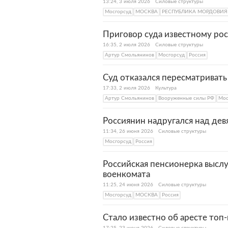
13:24, 3 июля 2026
Силовые структуры
Мосгорсуд
МОСКВА
РЕСПУБЛИКА МОРДОВИЯ
Приговор суда известному ро
16:35, 2 июля 2026
Силовые структуры
Артур Смольянинов
Мосгорсуд
Россия
Суд отказался пересматривать
17:33, 2 июля 2026
Культура
Артур Смольянинов
Вооруженные силы РФ
Мос
Россиянин надругался над де
11:34, 26 июня 2026
Силовые структуры
Мосгорсуд
Россия
Российская пенсионерка высл
военкомата
11:25, 24 июня 2026
Силовые структуры
Мосгорсуд
МОСКВА
Россия
Стало известно об аресте то