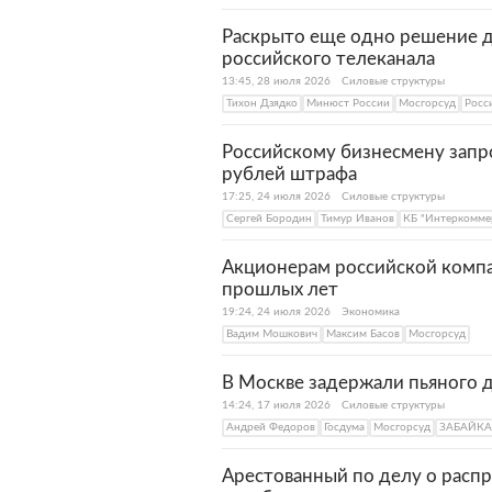
Раскрыто еще одно решение д
российского телеканала
13:45, 28 июля 2026
Силовые структуры
Тихон Дзядко
Минюст России
Мосгорсуд
Росс
Российскому бизнесмену запр
рублей штрафа
17:25, 24 июля 2026
Силовые структуры
Сергей Бородин
Тимур Иванов
КБ "Интеркомме
Акционерам российской компа
прошлых лет
19:24, 24 июля 2026
Экономика
Вадим Мошкович
Максим Басов
Мосгорсуд
В Москве задержали пьяного д
14:24, 17 июля 2026
Силовые структуры
Андрей Федоров
Госдума
Мосгорсуд
ЗАБАЙКА
Арестованный по делу о расп