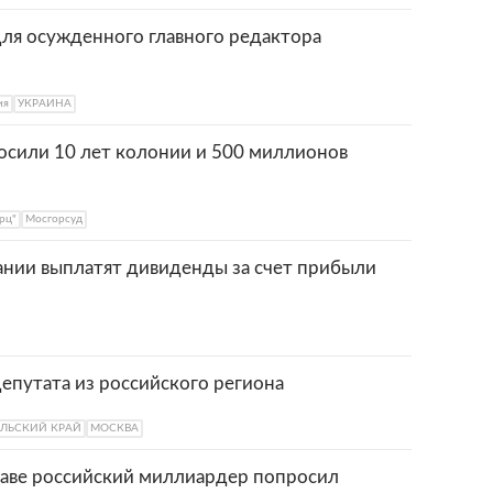
ля осужденного главного редактора
ия
УКРАИНА
осили 10 лет колонии и 500 миллионов
рц"
Мосгорсуд
нии выплатят дивиденды за счет прибыли
епутата из российского региона
ЛЬСКИЙ КРАЙ
МОСКВА
раве российский миллиардер попросил