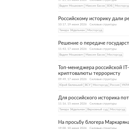
17:25, 23 июня 2026
Силовые структуры
Вадим Мошкович
Максим Басов
ВЭБ
Мосгорсу
Российскому историку дали р
10:17, 19 июня 2026
Силовые структуры
Тамара Эйдельман
Мосгорсуд
Решение о передаче государст
11:43, 17 июня 2026
Силовые структуры
Вадим Мошкович
Максим Басов
Мосгорсуд
Топ-менеджера российской IT
криптовалюты террористу
09:49, 17 июня 2026
Силовые структуры
Юрий Беленький
ВСУ
Мосгорсуд
Россия
УКР
Для российского историка по
11:16, 15 июня 2026
Силовые структуры
Тамара Эйдельман
Верховный суд
Мосгорсуд
На просьбу блогера Маркаряна
19:00, 10 июня 2026
Силовые структуры