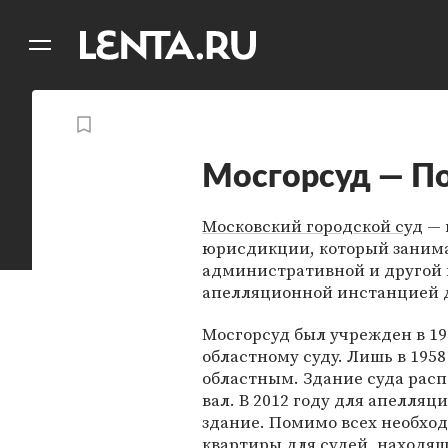
11
A
Мосгорсуд — П
Московский городской суд
— 
юрисдикции, который занима
административной и другой 
апелляционной инстанцией д
Мосгорсуд был учрежден в 19
областному суду. Лишь в 195
областным. Здание суда расп
вал. В 2012 году для апелля
здание. Помимо всех необхо
квартиры для судей, находя