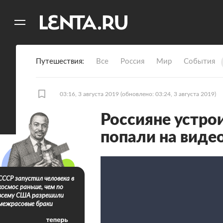
11
A
Путешествия
Все
Россия
Мир
События
03:16, 3 августа 2019
(обновлено: 03:24, 3 августа 2019)
Россияне устро
попали на виде
СССР запустил человека в
космос раньше, чем по
всему США разрешили
межрасовые браки