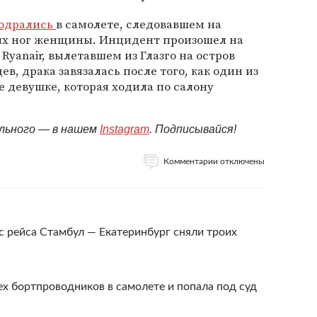
одрались
в самолете, следовавшем на
лых ног женщины. Инцидент произошел на
yanair, вылетавшем из Глазго на остров
в, драка завязалась после того, как один из
 девушке, которая ходила по салону
ельного — в нашем
Instagram
. Подписывайся!
Комментарии отключены
с рейса Стамбул — Екатеринбург сняли троих
ех бортпроводников в самолете и попала под суд