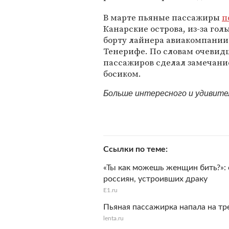
В марте пьяные пассажиры
п
Канарские острова, из-за го
борту лайнера авиакомпании R
Тенерифе. По словам очевидце
пассажиров сделал замечание
босиком.
Больше интересного и удивит
Ссылки по теме
«Ты как можешь женщин бить?»: 
россиян, устроивших драку
E1.ru
Пьяная пассажирка напала на тр
lenta.ru