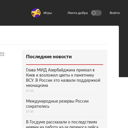
Игры
Лента добра
Войти
Последние новости
Глава МИД Азербайджана приехал в
Киев и возложил цветы к памятнику
ВСУ. В России это назвали поддержкой
неонацизма
17:11
Международные резервы России
сократились
17:37
В Госдуме рассказали о последствиях
неявки на работу из-за переноса рейса