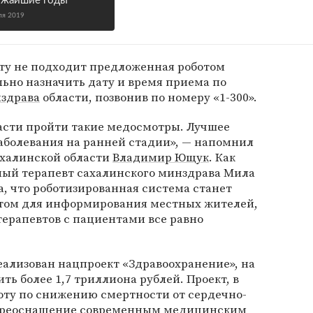
ижайшие годы
ля 2019
нту не подходит предложенная роботом
льно назначить дату и время приема по
здрава
области, позвонив по номеру «1-300».
сти пройти такие медосмотры. Лучшее
аболевания на ранней стадии», — напомнил
ахалинской области
Владимир Ющук
. Как
ный терапевт сахалинского минздрава Мила
а, что роботизированная система станет
ом для информирования местных жителей,
терапевтов с пациентами все равно
реализован нацпроект «Здравоохранение», на
ь более 1,7 триллиона рублей. Проект, в
оту по снижению смертности от сердечно-
переоснащение современным медицинским