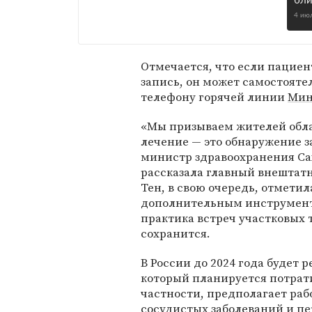
бл
4 ию
Отмечается, что если пацие
запись, он может самостояте
телефону горячей линии
Мин
«Мы призываем жителей обла
лечение — это обнаружение з
министр здравоохранения С
рассказала главный внештат
Тен, в свою очередь, отметил
дополнительным инструмент
практика встреч участковых 
сохранится.
В России до 2024 года будет 
который планируется потратит
частности, предполагает раб
сосудистых заболеваний и 