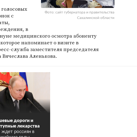
о голосовых
Фото: сайт губернатора и правительства
онок с
Сахалинской области
аты,
реждения, в
ануне медицинского осмотра абоненту
которое напоминает о визите в
ресс-служба заместителя председателя
 Вячеслава Аленькова.
евые дороги и
тупные лекарства
 ждет россиян в