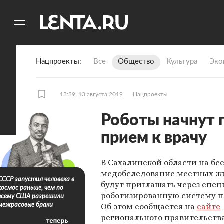
11
A
Нацпроекты
Все
Общество
Культура
Эко
13:39, 13 августа 2019
Нацпроекты
Роботы начнут 
прием к врачу
В Сахалинской области на бе
медобследование местных ж
СССР запустил человека в
будут приглашать через спе
космос раньше, чем по
роботизированную систему п
всему США разрешили
Об этом сообщается на
сайте
межрасовые браки
регионального правительства