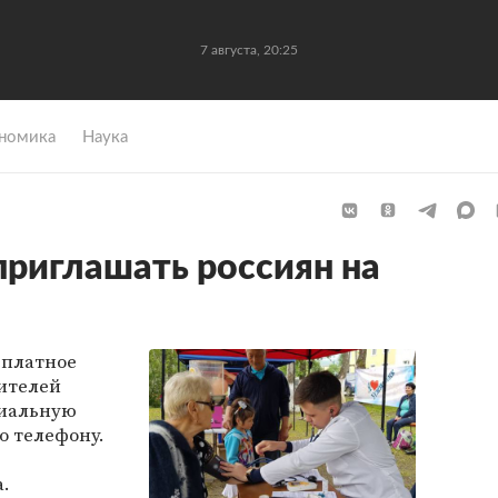
7 августа, 20:25
номика
Наука
приглашать россиян на
сплатное
ителей
циальную
о телефону.
.