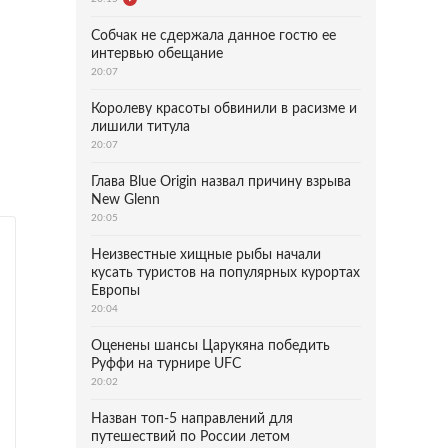
Собчак не сдержала данное гостю ее
интервью обещание
20:07
Королеву красоты обвинили в расизме и
лишили титула
20:07
Глава Blue Origin назвал причину взрыва
New Glenn
20:05
Неизвестные хищные рыбы начали
кусать туристов на популярных курортах
Европы
20:04
Оценены шансы Царукяна победить
Руффи на турнире UFC
20:02
Назван топ-5 направлений для
путешествий по России летом