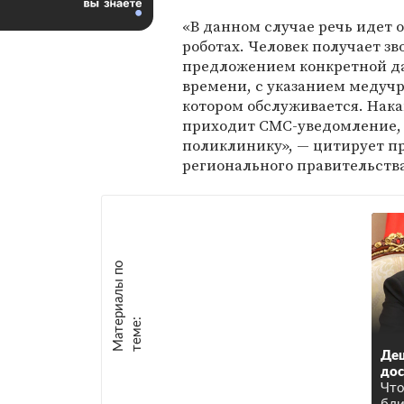
«В данном случае речь идет 
роботах. Человек получает зв
предложением конкретной д
времени, с указанием медуч
котором обслуживается. Нак
приходит СМС-уведомление, 
поликлинику», — цитирует п
регионального правительства
М
а
т
р
и
а
л
ы
п
о
т
е
м
е
е
:
Деш
дос
Что