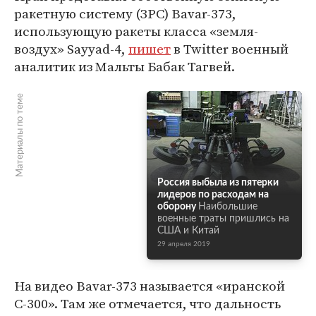
ракетную систему (ЗРС) Bavar-373,
использующую ракеты класса «земля-
воздух» Sayyad-4,
пишет
в Twitter военный
аналитик из Мальты Бабак Тагвей.
Материалы по теме
Россия выбыла из пятерки
лидеров по расходам на
оборону
Наибольшие
военные траты пришлись на
США и Китай
29 апреля 2019
На видео Bavar-373 называется «иранской
С-300». Там же отмечается, что дальность