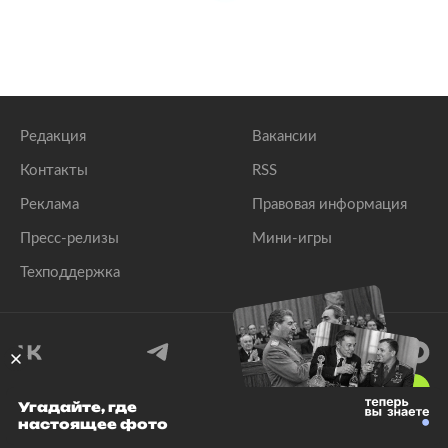
Редакция
Вакансии
Контакты
RSS
Реклама
Правовая информация
Пресс-релизы
Мини-игры
Техподдержка
18
+
Угадайте, где
настоящее фото
© 1999–2026 Все права защищены.
ООО «Лента.Ру»