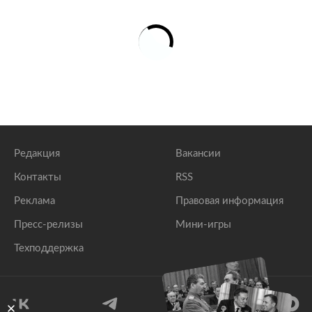
Редакция
Вакансии
Контакты
RSS
Реклама
Правовая информация
Пресс-релизы
Мини-игры
Техподдержка