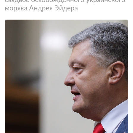
моряка Андрея Эйдера