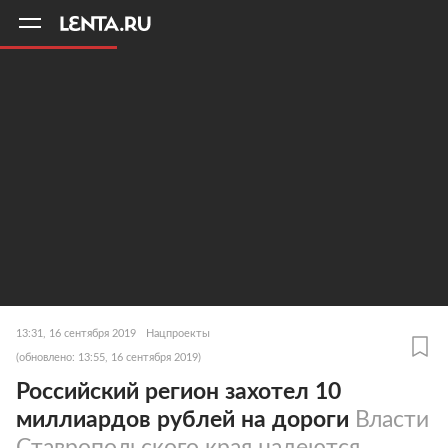
11
A
13:31, 16 сентября 2019
Нацпроекты
(обновлено: 13:55, 16 сентября 2019)
Российский регион захотел 10
миллиардов рублей на дороги
Власти
Ставропольского края надеются