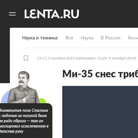
11
A
Наука и техника
Все
Наука
В России
Кос
13:17, 9 октября 2019
(обновлено: 13:24, 9 октября 2019)
Ми-35 снес три
Знаменитая поза Сталина
с ладонью за пазухой была
не ради образа — так он
маскировал искалеченную в
детстве руку