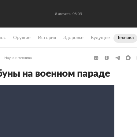
8 августа, 08:05
мос
Оружие
История
Здоровье
Будущее
Техника
Наука и техника
буны на военном параде