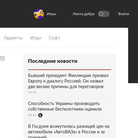
Игры
Лента добра
Войти
Гаджеты
Игры
Софт
Последние новости
Бывший президент Финляндии призвал
Европу к диалогу Россией. Он назвал
две веские причины для переговоров
06:54
Способность Украины производить
собственные беспилотники оценили
08:00
В Госдуме возмутились разницей цен на
автомобили «АвтоВАЗа» в России и за
границей