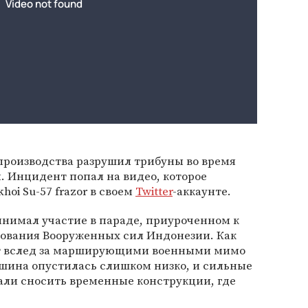
производства разрушил трибуны во время
. Инцидент попал на видео, которое
hoi Su-57 frazor в своем
Twitter
-аккаунте.
инимал участие в параде, приуроченном к
зования Вооруженных сил Индонезии. Как
ит вслед за марширующими военными мимо
ашина опустилась слишком низко, и сильные
чали сносить временные конструкции, где