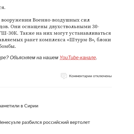
ся.
а вооружении Военно-воздушных сил
одов. Они оснащены двухствольными 30-
-30К. Также на них могут устанавливаться
авляемых ракет комплекса «Штурм-В», блоки
бомбы.
мире? Объясняем на нашем
YouTube-канале
.
Комментарии отключены
заметили в Сирии
Венесуэле разбился российский вертолет