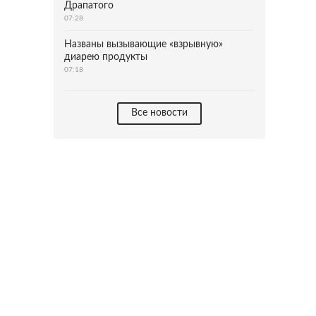
Драпатого
07:28
Названы вызывающие «взрывную»
диарею продукты
07:18
Все новости