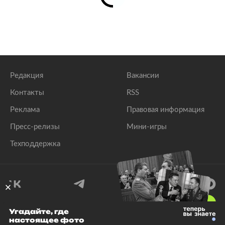
Редакция
Вакансии
Контакты
RSS
Реклама
Правовая информация
Пресс-релизы
Мини-игры
Техподдержка
18
+
Угадайте, где
настоящее фото
© 1999–2026 Все права защищены.