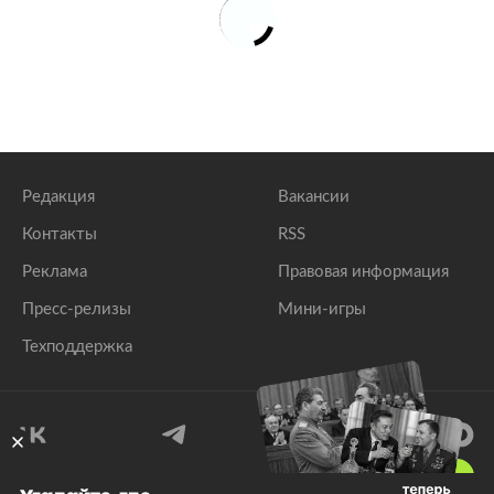
Редакция
Вакансии
Контакты
RSS
Реклама
Правовая информация
Пресс-релизы
Мини-игры
Техподдержка
18
+