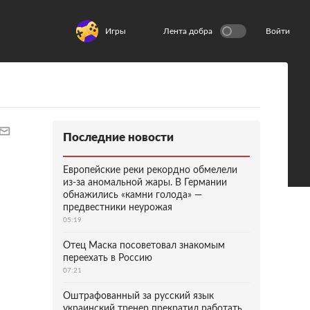
Игры
Лента добра
Войти
Последние новости
Европейские реки рекордно обмелели
из-за аномальной жары. В Германии
обнажились «камни голода» —
предвестники неурожая
05:19
Отец Маска посоветовал знакомым
переехать в Россию
07:21
Оштрафованный за русский язык
украинский тренер прекратил работать