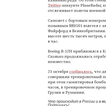
Калининграда. Об этом сообщ
Twitter
-аккаунте PlaneRadar, 
отслеживает полеты военной
Самолет с бортовым номером 
позывным BRIG01 взлетел с а
Файрфорд в Великобритании
высоте шесть тысяч метров, 
в час.
Boeing B-52H приблизился к К
Сколько продолжалась отраб
неизвестно.
23 октября
сообщалось
, что 
совершили тренировочный по
при этом сымитировал бомба
часов, в тренировочном проц
Грузии и Румынии.
Что происходит в России и в 
Подпишись!