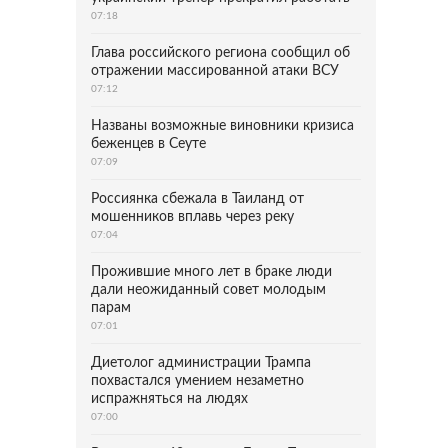
07:18
Глава российского региона сообщил об
отражении массированной атаки ВСУ
07:12
Названы возможные виновники кризиса
беженцев в Сеуте
07:09
Россиянка сбежала в Таиланд от
мошенников вплавь через реку
07:04
Прожившие много лет в браке люди
дали неожиданный совет молодым
парам
07:01
Диетолог администрации Трампа
похвастался умением незаметно
испражняться на людях
07:00