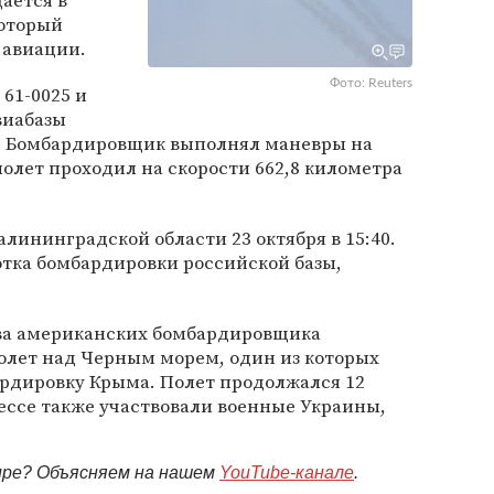
ается в
который
 авиации.
Фото: Reuters
61-0025 и
виабазы
. Бомбардировщик выполнял маневры на
полет проходил на скорости 662,8 километра
алининградской области 23 октября в 15:40.
отка бомбардировки российской базы,
два американских бомбардировщика
лет над Черным морем, один из которых
рдировку Крыма. Полет продолжался 12
ессе также участвовали военные Украины,
мире? Объясняем на нашем
YouTube-канале
.