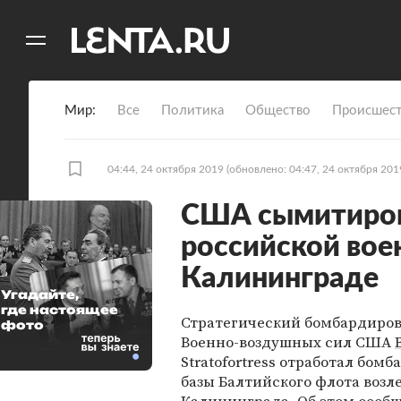
11
A
Мир
Все
Политика
Общество
Происшест
04:44, 24 октября 2019
(обновлено: 04:47, 24 октября 201
США сымитиров
российской вое
Калининграде
Угадайте,
где настоящее
Стратегический бомбардиро
фото
Военно-воздушных сил США
Stratofortress отработал бом
базы Балтийского флота возл