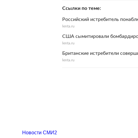
Ссылки по теме
Российский истребитель понабл
lenta.ru
США сымитировали бомбардиро
lenta.ru
Британские истребители соверш
lenta.ru
Новости СМИ2