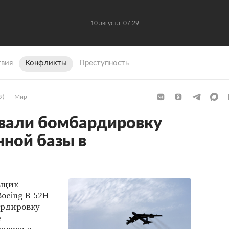
10 августа, 07:29
вия
Конфликты
Преступность
9)
Мир
али бомбардировку
нной базы в
вщик
Boeing
B-52H
бардировку
е