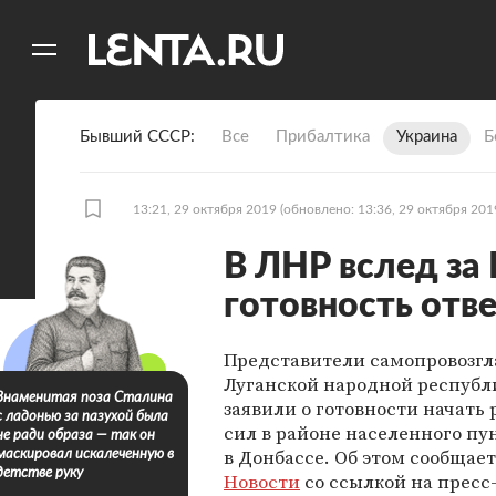
11
A
Бывший СССР
Все
Прибалтика
Украина
Б
13:21, 29 октября 2019
(обновлено: 13:36, 29 октября 201
В ЛНР вслед за
готовность отв
Представители самопровозг
Луганской народной республ
Знаменитая поза Сталина
заявили о готовности начать
с ладонью за пазухой была
сил в районе населенного пу
не ради образа — так он
в Донбассе. Об этом сообщае
маскировал искалеченную в
детстве руку
Новости
со ссылкой на пресс