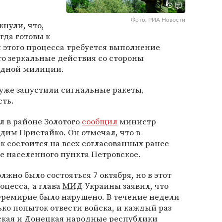
Фото: РИА Новости
кнули, что,
гда готовы к
 этого процесса требуется выполнение
это зеркальные действия со стороны
одной милиции.
 уже запустили сигнальные ракеты,
ть.
л в районе Золотого
сообщил
министр
адим Пристайко
. Он отмечал, что в
 состоится на всех согласованных ранее
не населенного пункта Петровское.
лжно было состояться 7 октября, но в этот
оцесса, а глава
МИД
Украины заявил, что
ремирие было нарушено. В течение недели
ко попыток отвести войска, и каждый раз
кая и Донецкая народные республики