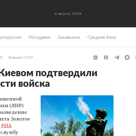
6 августа, 19:04
елоруссия
Молдавия
Закавказье
Средняя Азия
9)
Бывший СССР
 Киевом подтвердили
ести войска
лашенной
ики (ЛНР)
 разведение
нкта Золотое
т
РИА
-службу