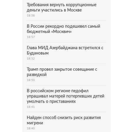
Требования вернуть коррупционные
деньги участились в Москве
18:58
В России рекордно подешевел самый
бюджетный «Москвич»
18:57
Глава МИД Азербайджана встретился с
Будановым
18:52
Трамп провел закрытое совещание с
разведкой
18:50
В российском регионе педофил
упрашивал матерей потерпевших детей
умолчать о приставаниях
18:41
Найден способ снизить риск развития
мигрени
18:40