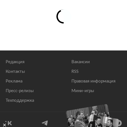
Редакция
Вакансии
Контакты
RSS
Реклама
Правовая информация
Пресс-релизы
Мини-игры
Техподдержка