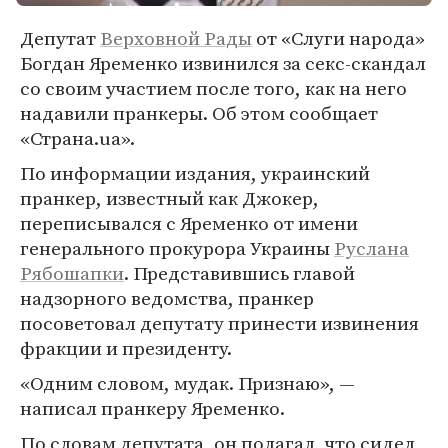
Депутат
Верховной Рады
от «Слуги народа»
Богдан Яременко извинился за секс-скандал
со своим участием после того, как на него
надавили пранкеры. Об этом сообщает
«Страна.ua».
По информации издания, украинский
пранкер, известный как Джокер,
переписывался с Яременко от имени
генерального прокурора Украины
Руслана
Рябошапки
. Представившись главой
надзорного ведомства, пранкер
посоветовал депутату принести извинения
фракции и президенту.
«Одним словом, мудак. Признаю», —
написал пранкеру Яременко.
По словам депутата, он полагал, что сидел