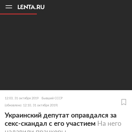
11
A
12:03, 31 октября 2019
Бывший СССР
(обновлено: 12:10, 31 октября 2019)
Украинский депутат оправдался за
секс-скандал с его участием
На него
надавили пранкеры