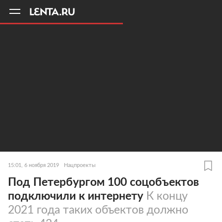
11
A
15:01, 6 ноября 2019
Нацпроекты
Под Петербургом 100 соцобъектов
подключили к интернету
К концу
2021 года таких объектов должно