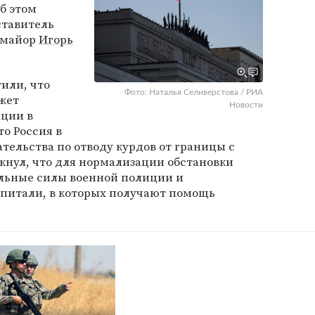
б этом
тавитель
-майор
Игорь
или, что
Фото: Наталья Селиверстова / РИА
жет
Новости
ации в
то Россия в
тельства по отводу курдов от границы с
кнул, что для нормализации обстановки
льные силы военной полиции и
спитали, в которых получают помощь