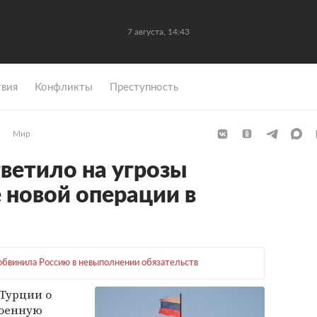
7 августа, 14:43
вия
Конфликты
Преступность
Мир
ветило на угрозы
 новой операции в
обвинила Россию в невыполнении обязательств
 Турции о
военную