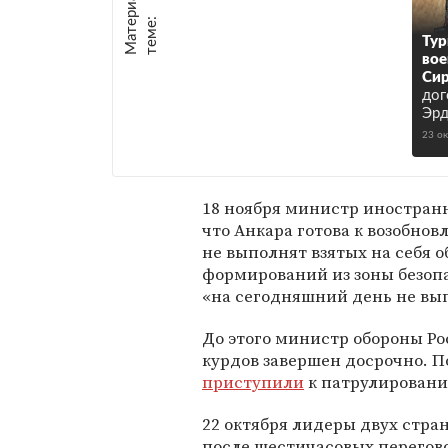
М
а
т
р
и
а
л
ы
п
о
т
е
м
е
е
:
Тур
вое
Си
дог
Эрд
23 о
18 ноября министр иностран
что Анкара готова к возобно
не выполнят взятых на себя о
формирований из зоны безопа
«на сегодняшний день не вы
До этого министр обороны Р
курдов завершен досрочно. По
приступили
к патрулировани
22 октября лидеры двух стра
после шестичасовых перегово