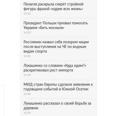
Пелагея раскрыла секрет стройной
фигуры фразой «худею всю жизнь»
14:32
Президент Польши призвал помогать
Украине «бить москаля»
14:32
Россиянин назвал себя позором нации
после выступления на ЧЕ по водным
видам спорта
14:31
Лукашенко со словами «Куда идем?»
раскритиковал рост импорта
14:29
МИД стран Европы сделали заявление к
годовщине событий в Южной Осетии
14:28
Лукашенко рассказал о своей борьбе за
деревню
14:28