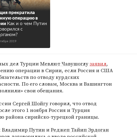
ция прекратила
нную операцию в
рии
Как и о чем Путин
оворился с
оганом?
ктября 2019
ных дел Турции
Мевлют Чавушоглу
заявил
,
влению операции в Сирии, если Россия и США
бязательств по отводу курдских
сности. По его словам, Москва и Вашингтон
полнили» свои обещания.
оссии
Сергей Шойгу
говорил, что отвод
сле этого 1 ноября Россия и Турция
ю района сирийско-турецкой границы.
н
Владимир Путин
и
Реджеп Тайип Эрдоган
ров договорились о вводе российской