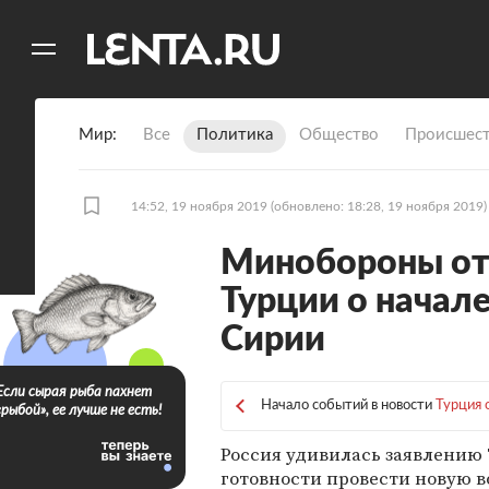
11
A
Мир
Все
Политика
Общество
Происшест
14:52, 19 ноября 2019
(обновлено: 18:28, 19 ноября 2019)
Минобороны от
Турции о начале
Сирии
Если сырая рыба пахнет
Начало событий в новости
Турция 
«рыбой», ее лучше не есть!
Россия удивилась заявлению
готовности провести новую 