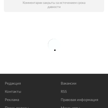
Комментарии закрыты за истечением срока
давности
Редакция
Вакансии
Контакты
RSS
Реклама
Правовая информация