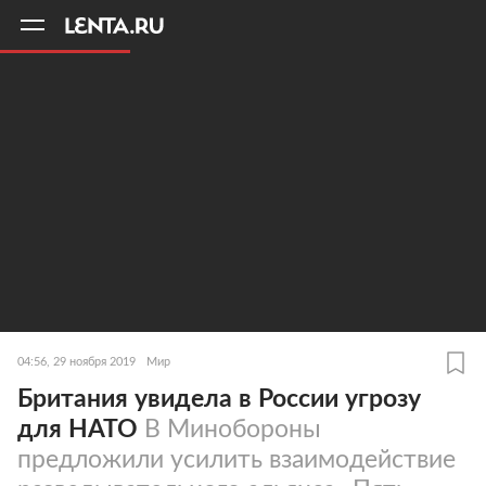
11
A
04:56, 29 ноября 2019
Мир
Британия увидела в России угрозу
для НАТО
В Минобороны
предложили усилить взаимодействие