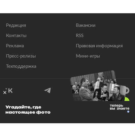
Редакция
Вакансии
Контакты
RSS
Реклама
Правовая информация
Пресс-релизы
Мини-игры
Техподдержка
18
+
Угадайте, где
настоящее фото
© 1999–2026 Все права защищены.
ООО «Лента.Ру»
Лента добра