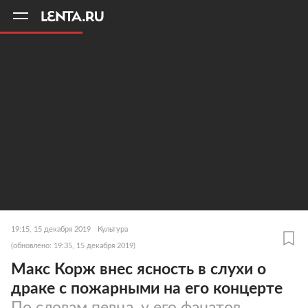
11
A
19:15, 15 декабря 2019
Культура
(обновлено: 19:35, 15 декабря 2019)
Макс Корж внес ясность в слухи о
драке с пожарными на его концерте
По словам певца, у его фанатов