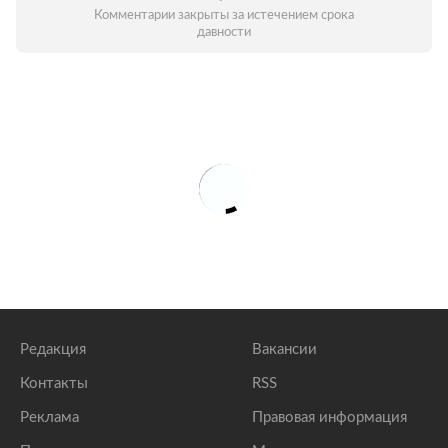
Комментарии закрыты за истечением срока
давности
Редакция
Вакансии
Контакты
RSS
Реклама
Правовая информация