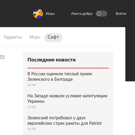
Игры
Лента добра
Войти
Гаджеты
Игры
Софт
Последние новости
В России оценили теплый прием
Зеленского в Белграде
16:48
На Западе назвали условие капитуляции
Украины
16:58
Зеленский потребовал у двух
европейских стран ракеты для Patriot
16:58