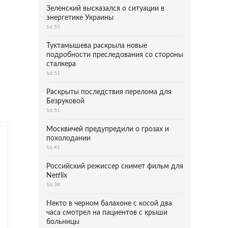
Зеленский высказался о ситуации в
энергетике Украины
16:55
Туктамышева раскрыла новые
подробности преследования со стороны
сталкера
16:51
Раскрыты последствия перелома для
Безруковой
16:51
Москвичей предупредили о грозах и
похолодании
16:41
Российский режиссер снимет фильм для
Netflix
16:38
Некто в черном балахоне с косой два
часа смотрел на пациентов с крыши
больницы