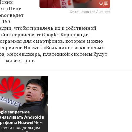
йских
льз Пенг
Фото: Jason Lee / Reuters
onor ведет
 150
дии, чтобы привлечь их к собственной
ийц» сервисов от Google. Корпорация
рограммы для смартфонов, которые можно
 сервисов Huawei. «Большинство ключевых
ра, мессенджера, платежной системы будут
 — заявил Пенг.
gle запретила
анавливать Android в
артфоны Huawei
Чем
 грозит владельцам