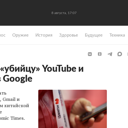
8 августа, 17:07
мос
Оружие
История
Здоровье
Будущее
Техника
«убийцу» YouTube и
 Google
ать
 Gmail и
ом китайской
е
omic Times.