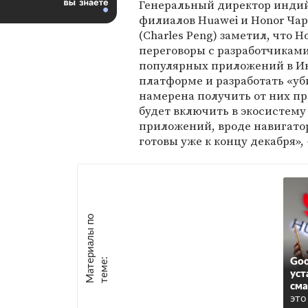
Генеральный директор инди
филиалов Huawei и Honor Чар
(Charles Peng) заметил, что H
переговоры с разработчиками
популярных приложений в Ин
платформе и разработать «уб
намерена получить от них п
будет включить в экосистему
приложений, вроде навигато
готовы уже к концу декабря»,
М
а
т
р
и
а
л
ы
п
о
т
е
м
е
е
:
Goo
уст
см
это