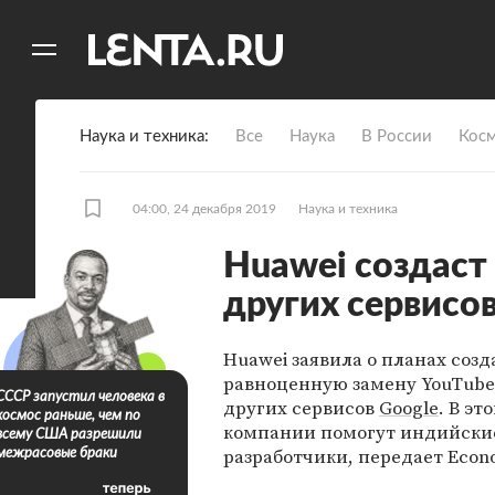
11
A
Наука и техника
Все
Наука
В России
Кос
04:00, 24 декабря 2019
Наука и техника
Huawei создаст 
других сервисов
Huawei заявила о планах созд
равноценную замену YouTube,
СССР запустил человека в
других сервисов
Google
. В эт
космос раньше, чем по
компании помогут индийски
всему США разрешили
разработчики, передает Econ
межрасовые браки