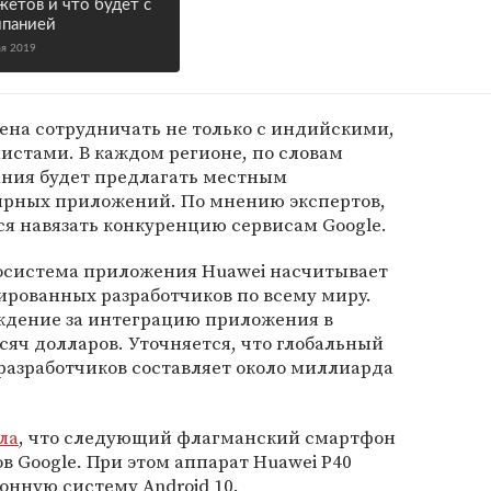
жетов и что будет с
панией
ая 2019
ена сотрудничать не только с индийскими,
истами. В каждом регионе, по словам
ания будет предлагать местным
лярных приложений. По мнению экспертов,
я навязать конкуренцию сервисам Google.
косистема приложения Huawei насчитывает
ированных разработчиков по всему миру.
ждение за интеграцию приложения в
сяч долларов. Уточняется, что глобальный
разработчиков составляет около миллиарда
ла
, что следующий флагманский смартфон
в Google. При этом аппарат Huawei P40
нную систему Android 10.