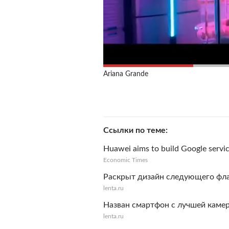
Ariana Grande
Ссылки по теме
Huawei aims to build Google service
Economic Times
Раскрыт дизайн следующего фл
lenta.ru
Назван смартфон с лучшей каме
lenta.ru