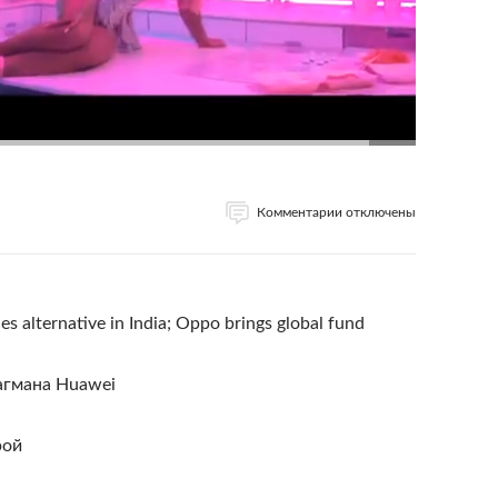
Комментарии отключены
s alternative in India; Oppo brings global fund
агмана Huawei
рой