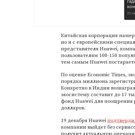
гад
ком
20 м
Китайская корпорация намер
но и с европейскими специал
представителя Huawei, комп
пользователям 100-150 попу
тем самым Huawei постараетс
По оценке Economic Times, э
порядка миллиона зарегистр
Конкретно в Индии вознагра
экосистему составит до 17 ты
фонд Huawei для поощрения 
долларов.
19 декабря Huawei
подтверди
компании выйдет без сервисо
получит актуальную операцио