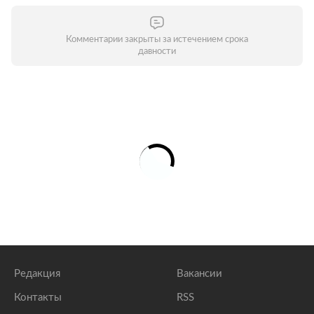
Комментарии закрыты за истечением срока
давности
Редакция
Вакансии
Контакты
RSS