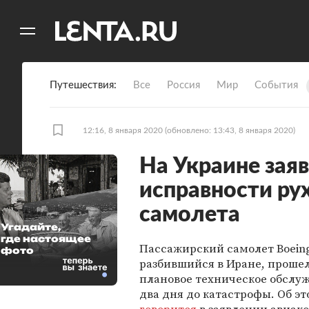
11
A
Путешествия
Все
Россия
Мир
События
12:16, 8 января 2020
(обновлено: 13:43, 8 января 2020)
На Украине зая
исправности ру
самолета
Угадайте,
где настоящее
Пассажирский самолет Boeing
фото
разбившийся в Иране, проше
плановое техническое обслуж
два дня до катастрофы. Об э