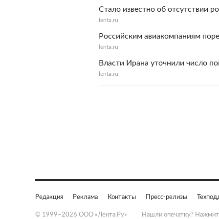
Стало известно об отсутствии р
lenta.ru
Российским авиакомпаниям поре
lenta.ru
Власти Ирана уточнили число по
lenta.ru
Редакция
Реклама
Контакты
Пресс-релизы
Техпод
© 1999–2026 ООО «Лента.Ру»
Нашли опечатку? Нажмит