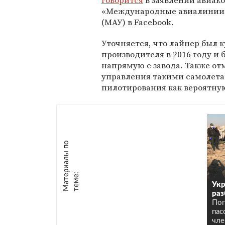
говорится
в заявлении авиак
«Международные авиалинии
(МАУ) в Facebook.
Уточняется, что лайнер был к
производителя в 2016 году и
напрямую с завода. Также от
управления такими самолета
пилотирования как вероятну
М
а
т
р
и
а
л
ы
п
о
т
е
м
е
е
:
Укр
раз
Пог
пас
чле