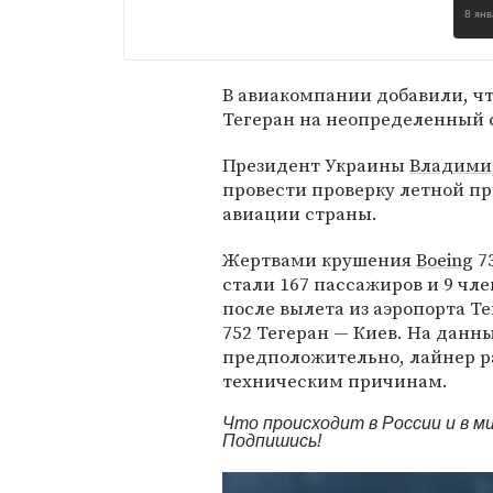
8 ян
В авиакомпании добавили, чт
Тегеран на неопределенный 
Президент Украины
Владими
провести проверку летной п
авиации страны.
Жертвами крушения
Boeing
7
стали 167 пассажиров и 9 чле
после вылета из аэропорта Те
752 Тегеран — Киев. На данн
предположительно, лайнер ра
техническим причинам.
Что происходит в России и в 
Подпишись!