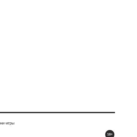
ни-игры
18+