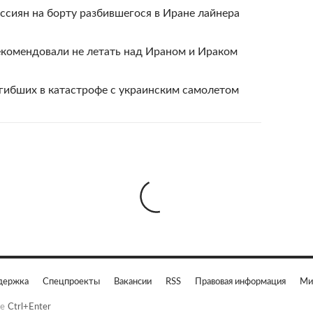
оссиян на борту разбившегося в Иране лайнера
комендовали не летать над Ираном и Ираком
гибших в катастрофе с украинским самолетом
держка
Спецпроекты
Вакансии
RSS
Правовая информация
Ми
е
Ctrl+Enter