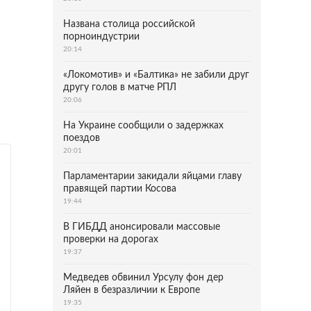
Названа столица российской
порноиндустрии
20:14
«Локомотив» и «Балтика» не забили друг
другу голов в матче РПЛ
20:06
На Украине сообщили о задержках
поездов
20:01
Парламентарии закидали яйцами главу
правящей партии Косова
19:44
В ГИБДД анонсировали массовые
проверки на дорогах
19:37
Медведев обвинил Урсулу фон дер
Ляйен в безразличии к Европе
19:35