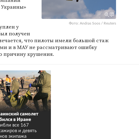
омпании
 Украины»
Фото: Andras Soos / Reuters
уплен у
 был получен
мечается, что пилоты имели большой стаж
ми и в МАУ не рассматривают ошибку
ю причину крушения.
аинский самолет
бился в Иране
ибли все 167
сажиров и девять
нов экипажа