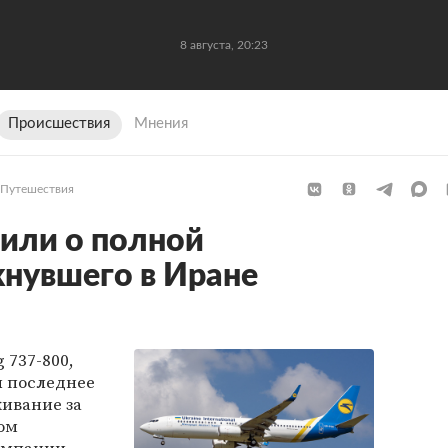
8 августа, 20:23
Происшествия
Мнения
Путешествия
вили о полной
хнувшего в Иране
 737-800,
л последнее
ивание за
том