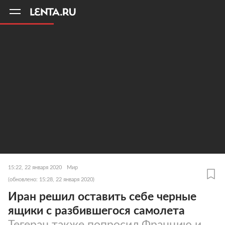
11
A
15:22, 22 января 2020
Мир
(обновлено: 15:28, 22 января 2020)
Иран решил оставить себе черные
ящики с разбившегося самолета
Тегеран также попросил Францию и