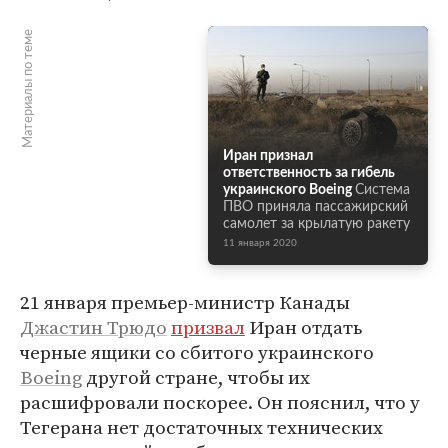
Материалы по теме
Иран признал
ответственность за гибель
украинского Boeing
Система
ПВО приняла пассажирский
самолет за крылатую ракету
11 января 2020
21 января премьер-министр Канады
Джастин Трюдо
призвал
Иран отдать
черные ящики со сбитого украинского
Boeing
другой стране, чтобы их
расшифровали поскорее. Он пояснил, что у
Тегерана нет достаточных технических