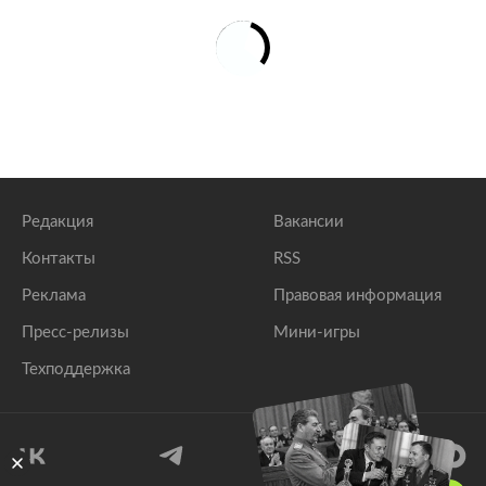
Редакция
Вакансии
Контакты
RSS
Реклама
Правовая информация
Пресс-релизы
Мини-игры
Техподдержка