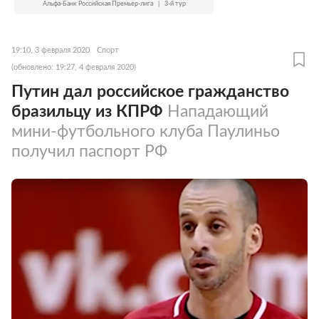
Альфа-Банк Российская Премьер-лига
|
3-й тур
19:10, 3 февраля 2020
Спорт
(обновлено: 19:27, 4 февраля 2020)
Путин дал российское гражданство
бразильцу из КПРФ
Нападающий
мини-футбольного клуба Паулиньо
получил паспорт РФ