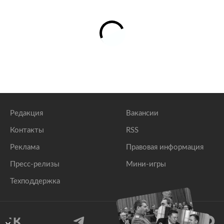
Редакция
Вакансии
Контакты
RSS
Реклама
Правовая информация
Пресс-релизы
Мини-игры
Техподдержка