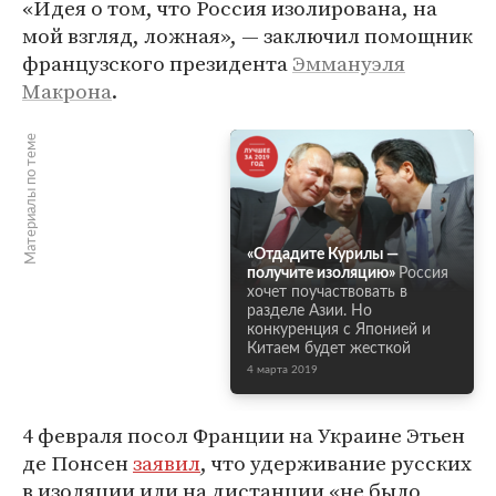
«Идея о том, что Россия изолирована, на
мой взгляд, ложная», — заключил помощник
французского президента
Эммануэля
Макрона
.
Материалы по теме
«Отдадите Курилы —
получите изоляцию»
Россия
хочет поучаствовать в
разделе Азии. Но
конкуренция с Японией и
Китаем будет жесткой
4 марта 2019
4 февраля посол Франции на Украине Этьен
де Понсен
заявил
, что удерживание русских
в изоляции или на дистанции «не было