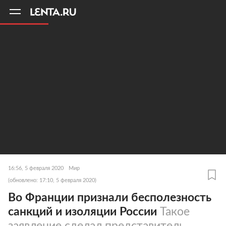
11
A
16:56, 5 февраля 2020
Мир
(обновлено: 17:10, 5 февраля 2020)
Во Франции признали бесполезность
санкций и изоляции России
Такое
заявление сделал представитель