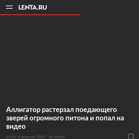
11
A
Аллигатор растерзал поедающего
зверей огромного питона и попал на
видео
14:35, 6 февраля 2020
Из жизни